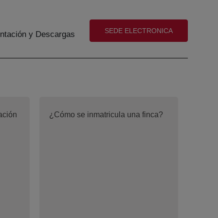
(abre en nueva ventana)
SEDE ELECTRONICA
tación y Descargas
ación
¿Cómo se inmatricula una finca?