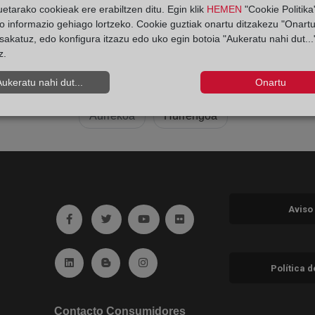
etarako cookieak ere erabiltzen ditu. Egin klik
HEMEN
"Cookie Politika"
o informazio gehiago lortzeko. Cookie guztiak onartu ditzakezu "Onartu
sakatuz, edo konfigura itzazu edo uko egin botoia "Aukeratu nahi dut...
z.
Aukeratu nahi dut...
Onartu
Aurrekoa
Hurrengoa
Aviso
Ir a facebook (abre en ventana nueva)
Ir a twitter (abre en ventana nueva)
Ir a YouTube (abre en ventana nuev
Ir a Flickr (abre en ventana 
Ir a Linkedin (abre en ventana nueva)
Ir al Blog (abre en ventana nueva)
Ir a Instagram (abre en ventana nue
Política 
Contacto Consumidores