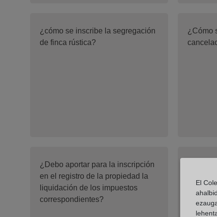
¿cómo se inscribe la segregación
¿Cómo s
de finca rústica?
cancelac
¿Debo aportar para la inscripción
¿Es insc
en el registro de la propiedad la
opción 
El Col
liquidación de los impuestos
ahalbi
correspondientes?
ezauga
lehent