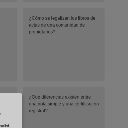
¿Cómo se legalizan los libros de
actas de una comunidad de
propietarios?
¿Qué diferencias existen entre
una nota simple y una certificación
registral?
a
alisi-