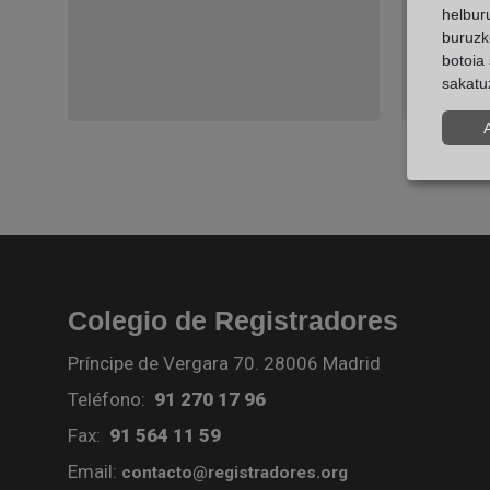
helburu
buruzk
botoia 
sakatu
Colegio de Registradores
Príncipe de Vergara 70. 28006 Madrid
Teléfono:
91 270 17 96
Fax:
91 564 11 59
Email:
contacto@registradores.org