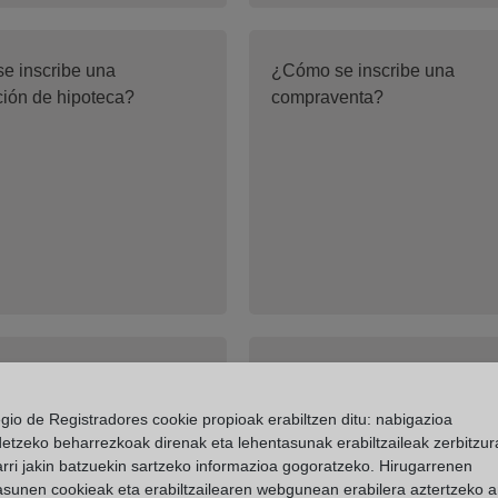
e inscribe una
¿Cómo se inscribe una
ión de hipoteca?
compraventa?
ribible el contrato de
¿Puedo pedir cita con el
de compra?
registrador?
egio de Registradores cookie propioak erabiltzen ditu: nabigazioa
detzeko beharrezkoak direnak eta lehentasunak erabiltzaileak zerbitzur
rri jakin batzuekin sartzeko informazioa gogoratzeko. Hirugarrenen
asunen cookieak eta erabiltzailearen webgunean erabilera aztertzeko an