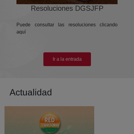
(abre en nueva ventana)
Resoluciones DGSJFP
Puede consultar las resoluciones clicando
aquí
(abre en nueva ventana)
Ir a la entrada
Actualidad