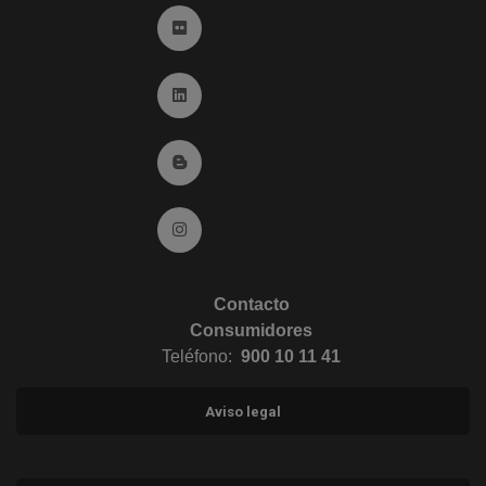
Ir a Flickr (abre en ventana nueva)
Ir a Linkedin (abre en ventana nueva)
Ir al Blog (abre en ventana nueva)
Ir a Instagram (abre en ventana nueva)
Contacto
Consumidores
Teléfono:
900 10 11 41
Aviso legal