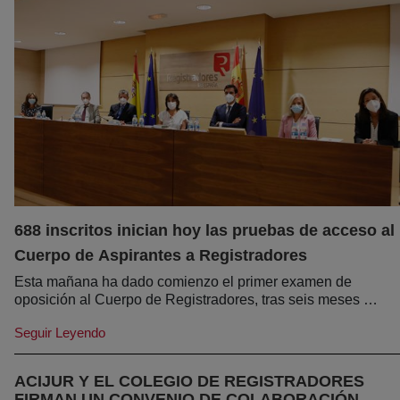
688 inscritos inician hoy las pruebas de acceso al
(abre en nu
Cuerpo de Aspirantes a Registradores
Esta mañana ha dado comienzo el primer examen de
oposición al Cuerpo de Registradores, tras seis meses de
retraso debido a las circunstancias especiales por la
Seguir Leyendo
alerta sanitaria.
ACIJUR Y EL COLEGIO DE REGISTRADORES
(abre
FIRMAN UN CONVENIO DE COLABORACIÓN