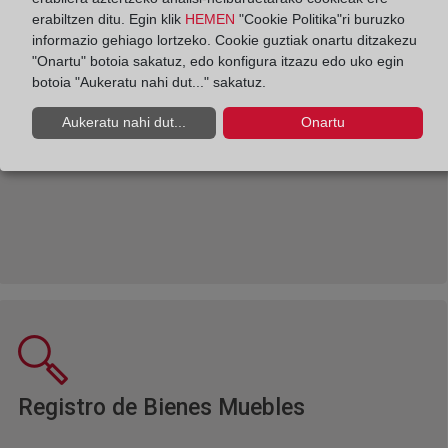
erabiltzen ditu. Egin klik
HEMEN
"Cookie Politika"ri buruzko
informazio gehiago lortzeko. Cookie guztiak onartu ditzakezu
"Onartu" botoia sakatuz, edo konfigura itzazu edo uko egin
botoia "Aukeratu nahi dut..." sakatuz.
Aukeratu nahi dut...
Onartu
Ventana nueva
Registro Mercantil
Ventana nuev
Registro de Bienes Muebles