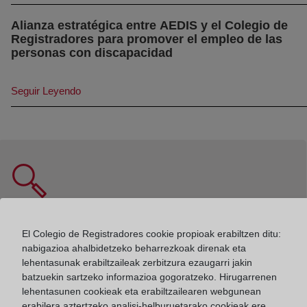
preocupación por la defensa de los derechos de las
personas con discapacidad.
Alianza estratégica entre AEDIS y el Colegio de
Registradores para promover el empleo de las
(abre en nueva ventan
personas con discapacidad
Seguir Leyendo
Ventana nueva
Registro de la propiedad
El Colegio de Registradores cookie propioak erabiltzen ditu:
nabigazioa ahalbidetzeko beharrezkoak direnak eta
lehentasunak erabiltzaileak zerbitzura ezaugarri jakin
batzuekin sartzeko informazioa gogoratzeko. Hirugarrenen
lehentasunen cookieak eta erabiltzailearen webgunean
erabilera aztertzeko analisi-helburuetarako cookieak ere