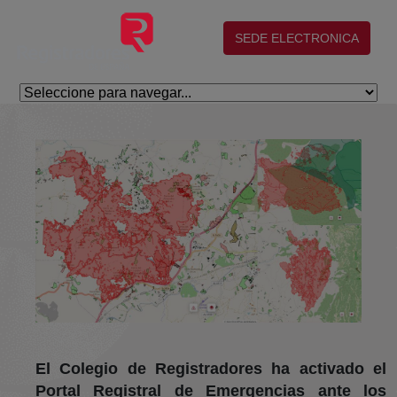
Eduki nagusira joan
(abre en nueva ventana)
SEDE ELECTRONICA
El Colegio de Registradores ha activado el
Portal Registral de Emergencias ante los