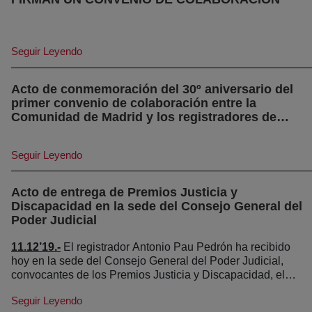
Seguir Leyendo
Acto de conmemoración del 30º aniversario del
primer convenio de colaboración entre la
Comunidad de Madrid y los registradores de
(abre en nueva ventana)
Madrid
Seguir Leyendo
Acto de entrega de Premios Justicia y
Discapacidad en la sede del Consejo General del
(abre en nueva ventana)
Poder Judicial
11.12’19.-
El registrador Antonio Pau Pedrón ha recibido
hoy en la sede del Consejo General del Poder Judicial,
convocantes de los Premios Justicia y Discapacidad, el
galardón que reconoce su trayectoria personal. Pau, en
Seguir Leyendo
su labor profesional, ha mostrado siempre su