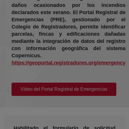
daños ocasionados por los incendios
declarados este verano. El Portal Registral de
Emergencias (PRE), gestionado por el
Colegio de Registradores, permite identificar
parcelas, fincas y edificaciones dañadas
mediante la integración de datos del registro
con información geográfica del sistema
Copernicus.
https://geoportal.registradores.org/emergency
(abre en nueva ventana)
Vídeo del Portal Registral de Emergencias
Habilitado el formulario de solicitud