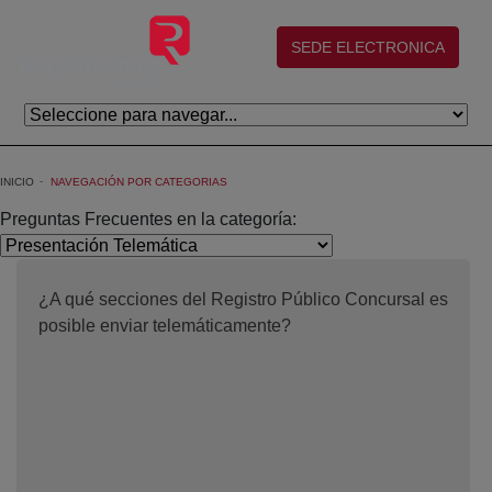
Eduki nagusira joan
(abre en nueva ventana)
SEDE ELECTRONICA
INICIO
NAVEGACIÓN POR CATEGORIAS
Preguntas Frecuentes en la categoría:
¿A qué secciones del Registro Público Concursal es
posible enviar telemáticamente?