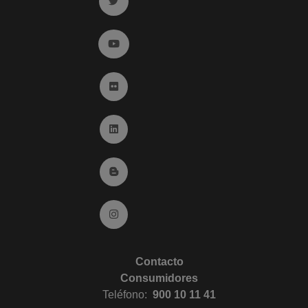
Ir a twitter (abre en ventana nueva)
Ir a YouTube (abre en ventana nueva)
Ir a Flickr (abre en ventana nueva)
Ir a Linkedin (abre en ventana nueva)
Ir al Blog (abre en ventana nueva)
Ir a Instagram (abre en ventana nueva)
Contacto
Consumidores
Teléfono:
900 10 11 41