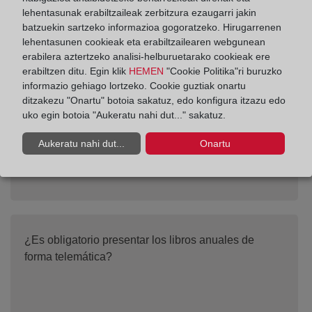
lehentasunak erabiltzaileak zerbitzura ezaugarri jakin
batzuekin sartzeko informazioa gogoratzeko. Hirugarrenen
lehentasunen cookieak eta erabiltzailearen webgunean
¿Es necesario legitimar notarialmente la firma del
erabilera aztertzeko analisi-helburuetarako cookieak ere
Certificado de Aprobación de Cuentas?
erabiltzen ditu. Egin klik
HEMEN
"Cookie Politika"ri buruzko
informazio gehiago lortzeko. Cookie guztiak onartu
ditzakezu "Onartu" botoia sakatuz, edo konfigura itzazu edo
uko egin botoia "Aukeratu nahi dut..." sakatuz.
Aukeratu nahi dut...
Onartu
¿Es obligatorio presentar los libros anuales de
forma telemática?