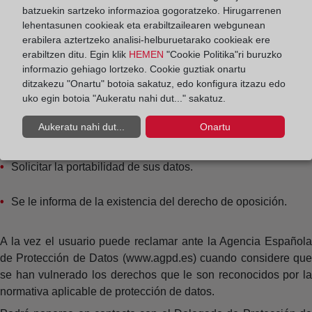
batzuekin sartzeko informazioa gogoratzeko. Hirugarrenen
Solicitar la supresión de sus datos cuando, entre otros
lehentasunen cookieak eta erabiltzailearen webgunean
erabilera aztertzeko analisi-helburuetarako cookieak ere
motivos, los datos ya no sean necesarios para los fines que
erabiltzen ditu. Egin klik
HEMEN
"Cookie Politika"ri buruzko
fueron recogidos.
informazio gehiago lortzeko. Cookie guztiak onartu
ditzakezu "Onartu" botoia sakatuz, edo konfigura itzazu edo
Obtener de CORPME la limitación del tratamiento de los
uko egin botoia "Aukeratu nahi dut..." sakatuz.
datos cuando se cumpla alguna de las condiciones previstas
Aukeratu nahi dut...
Onartu
en la normativa de protección de datos.
Solicitar la portabilidad de sus datos.
Se le informa de la existencia del derecho de oposición.
A la vez el usuario puede reclamar ante la Agencia Española
de Protección de Datos (www.agpd.es) cuando considere que
se han vulnerado los derechos que le son reconocidos por la
normativa aplicable de protección de datos.