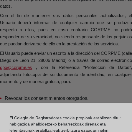
datos.
Con el fin de mantener sus datos personales actualizados, el
Usuario deberá informar de cualquier cambio que se produzca
respecto a ellos, pues en caso contrario CORPME no podrá
responder de su veracidad, no siendo responsable de los perjuicios
que puedan derivarse de ello en la prestación de los servicios.
El Usuario puede enviar un escrito a la dirección del CORPME (calle
Diego de León 21, 28006 Madrid) o a través de correo electrónico
dpo@corpme.es
, con la Referencia “Protección de Datos”
adjuntando fotocopia de su documento de identidad, en cualquier
momento y de manera gratuita, para:
Revocar los consentimientos otorgados.
Acceder a sus datos personales.
El Colegio de Registradores cookie propioak erabiltzen ditu:
nabigazioa ahalbidetzeko beharrezkoak direnak eta
Rectificar los datos inexactos o incompletos.
lehentasunak erabiltzaileak zerbitzura ezaugarri jakin