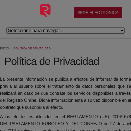
Eduki nagusira joan
(abre en nueva ventana)
SEDE ELECTRONICA
INICIO
POLÍTICA DE PRIVACIDAD
Política de Privacidad
La presente información se publica a efectos de informar de forma
previa al usuario sobre el tratamiento de datos personales que se
realizará en caso de que contrate los servicios disponibles a través
del Registro Online. Dicha información está a su vez disponible en el
contrato que suscribiría al efecto.
A los efectos establecidos en el REGLAMENTO (UE) 2016/ 679
DEL PARLAMENTO EUROPEO Y DEL CONSEJO de 27 de abril
de 2016 relativo a la protección de las personas físicas en lo que