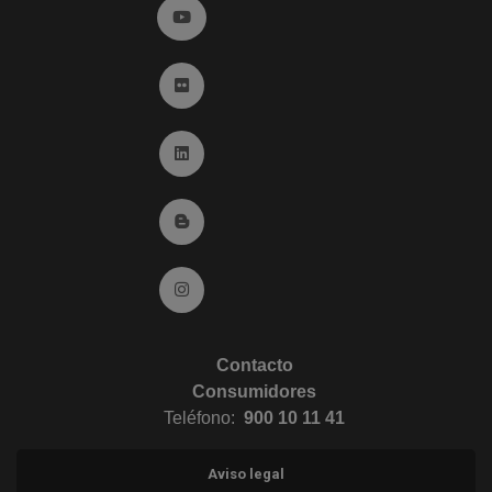
Ir a YouTube (abre en ventana nueva)
Ir a Flickr (abre en ventana nueva)
Ir a Linkedin (abre en ventana nueva)
Ir al Blog (abre en ventana nueva)
Ir a Instagram (abre en ventana nueva)
Contacto
Consumidores
Teléfono:
900 10 11 41
Aviso legal