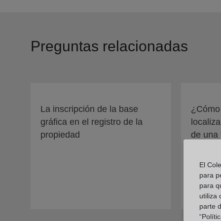
Preguntas relacionadas
La inscripción de la base
¿Cómo p
gráfica en el registro de la
localiza
propiedad
de una 
El Col
para p
para q
utiliza
parte 
“Polít