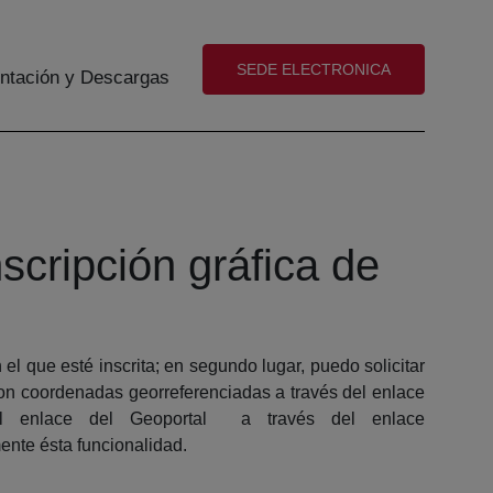
(abre en nueva ventana)
SEDE ELECTRONICA
tación y Descargas
cripción gráfica de
el que esté inscrita; en segundo lugar, puedo solicitar
 con coordenadas georreferenciadas a través del enlace
l enlace del Geoportal a través del enlace
ente ésta funcionalidad.