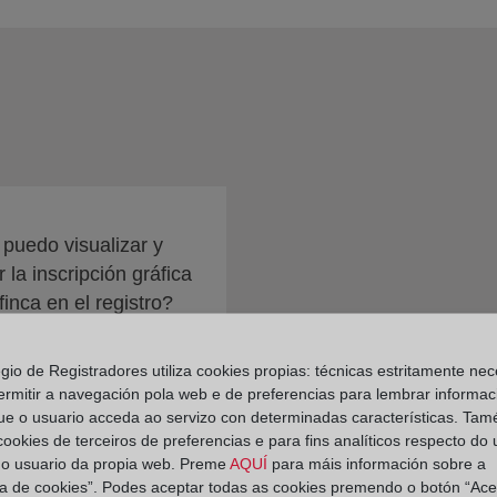
uedo visualizar y
r la inscripción gráfica
finca en el registro?
egio de Registradores utiliza cookies propias: técnicas estritamente nec
ermitir a navegación pola web e de preferencias para lembrar informac
ue o usuario acceda ao servizo con determinadas características. Tam
 cookies de terceiros de preferencias e para fins analíticos respecto do
do usuario da propia web. Preme
AQUÍ
para máis información sobre a
ica de cookies”. Podes aceptar todas as cookies premendo o botón “Ace