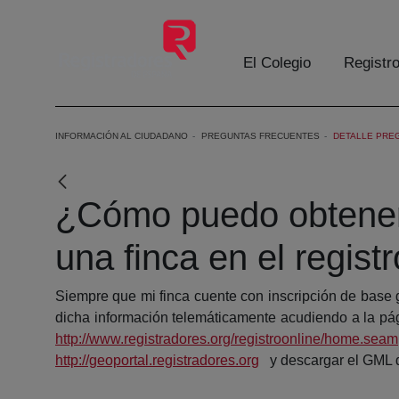
Skip to Main Content
El Colegio
Registr
INFORMACIÓN AL CIUDADANO
PREGUNTAS FRECUENTES
DETALLE PRE
¿Cómo puedo obtener 
una finca en el regist
Siempre que mi finca cuente con inscripción de base gr
dicha información telemáticamente acudiendo a la pági
http://www.registradores.org/registroonline/home.seam
http://geoportal.registradores.org
y descargar el GML de