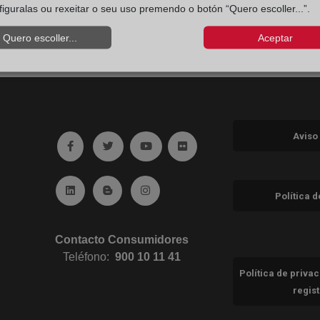
figuralas ou rexeitar o seu uso premendo o botón “Quero escoller...”.
Quero escoller...
Aceptar
Aviso
Ir a facebook (abre en ventana nueva)
Ir a twitter (abre en ventana nueva)
Ir a YouTube (abre en ventana nuev
Ir a Flickr (abre en ventana 
Ir a Linkedin (abre en ventana nueva)
Ir al Blog (abre en ventana nueva)
Ir a Instagram (abre en ventana nue
Política 
Contacto Consumidores
Teléfono:
900 10 11 41
Política de priva
regis