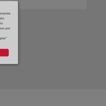
esarias
ión
én
 uso por
ptar”