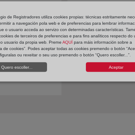
egio de Registradores utiliza cookies propias: técnicas estritamente nec
ermitir a navegación pola web e de preferencias para lembrar informac
ue o usuario acceda ao servizo con determinadas características. Tam
puedo obtener las
 cookies de terceiros de preferencias e para fins analíticos respecto do
adas de la inscripción
do usuario da propia web. Preme
AQUÍ
para máis información sobre a
ica de cookies”. Podes aceptar todas as cookies premendo o botón “Ace
 de una finca en el
figuralas ou rexeitar o seu uso premendo o botón “Quero escoller...”.
o?
Quero escoller...
Aceptar