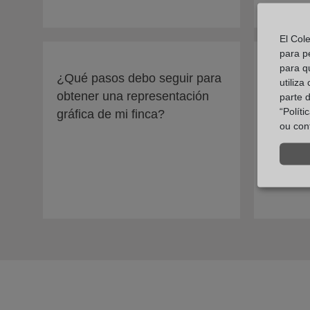
El Col
para p
para q
¿Qué pasos debo seguir para
¿Cómo 
utiliza
obtener una representación
coorden
parte 
“Polít
gráfica de mi finca?
gráfica
ou con
registr