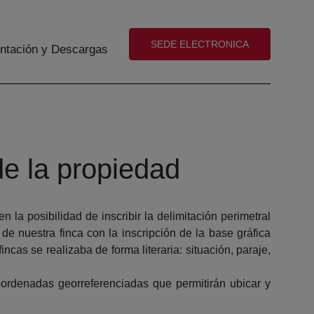
(abre en nueva ventana)
SEDE ELECTRONICA
tación y Descargas
 de la propiedad
 la posibilidad de inscribir la delimitación perimetral
e nuestra finca con la inscripción de la base gráfica
ncas se realizaba de forma literaria: situación, paraje,
oordenadas georreferenciadas que permitirán ubicar y