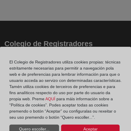
Colegio de Registradores
Príncipe de Vergara 70. 28006 Madrid
El Colegio de Registradores utiliza cookies propias: técnicas
Teléfono:
91 270 17 96
estritamente necesarias para permitir a navegación pola
Fax:
91 564 11 59
web e de preferencias para lembrar información para que o
usuario acceda ao servizo con determinadas características.
Email:
contacto@registradores.org
Tamén utiliza cookies de terceiros de preferencias e para
fins analíticos respecto do uso por parte do usuario da
Registro de entrada del Colegio de registradores
propia web. Preme
AQUÍ
para máis información sobre a
“Política de cookies”. Podes aceptar todas as cookies
premendo o botón “Aceptar” ou configuralas ou rexeitar o
seu uso premendo o botón “Quero escoller...”.
Ir a facebook (abre en ventana nueva)
Quero escoller...
Aceptar