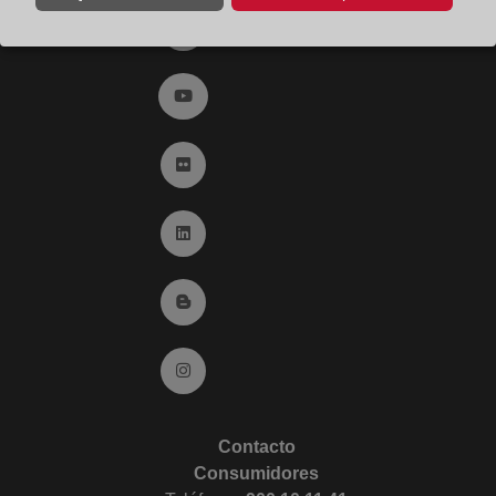
Ir a twitter (abre en ventana nueva)
Ir a YouTube (abre en ventana nueva)
Ir a Flickr (abre en ventana nueva)
Ir a Linkedin (abre en ventana nueva)
Ir al Blog (abre en ventana nueva)
Ir a Instagram (abre en ventana nueva)
Contacto
Consumidores