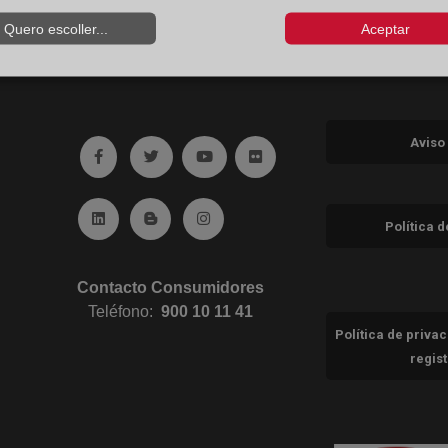
Quero escoller...
Aceptar
Aviso
Ir a facebook (abre en ventana nueva)
Ir a twitter (abre en ventana nueva)
Ir a YouTube (abre en ventana nuev
Ir a Flickr (abre en ventana 
Ir a Linkedin (abre en ventana nueva)
Ir al Blog (abre en ventana nueva)
Ir a Instagram (abre en ventana nue
Política 
Contacto Consumidores
Teléfono:
900 10 11 41
Política de priva
regis