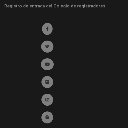
Registro de entrada del Colegio de registradores
Ir a facebook (abre en ventana nueva)
Ir a twitter (abre en ventana nueva)
Ir a YouTube (abre en ventana nueva)
Ir a Flickr (abre en ventana nueva)
Ir a Linkedin (abre en ventana nueva)
Ir al Blog (abre en ventana nueva)