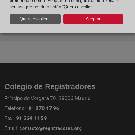
premendo o botón “Aceptar” ou configuralas ou rexeitar o
seu uso premendo o botón “Quero escoller...”.
Quero escoller...
Aceptar
Colegio de Registradores
Príncipe de Vergara 70. 28006 Madrid
Teléfono:
91 270 17 96
Fax:
91 564 11 59
Email:
contacto@registradores.org