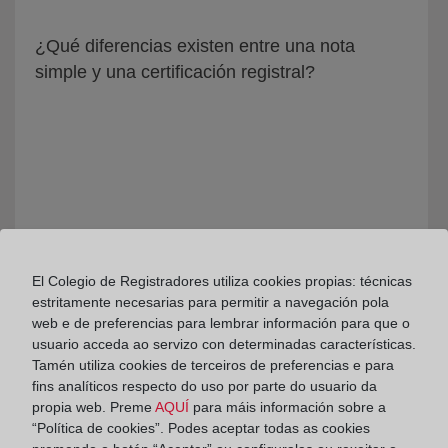
¿Qué diferencias existen entre una nota
simple y una certificación registral?
El Colegio de Registradores utiliza cookies propias: técnicas
estritamente necesarias para permitir a navegación pola
Qué tipo de certificaciones existen
web e de preferencias para lembrar información para que o
usuario acceda ao servizo con determinadas características.
Tamén utiliza cookies de terceiros de preferencias e para
fins analíticos respecto do uso por parte do usuario da
propia web. Preme
AQUÍ
para máis información sobre a
“Política de cookies”. Podes aceptar todas as cookies