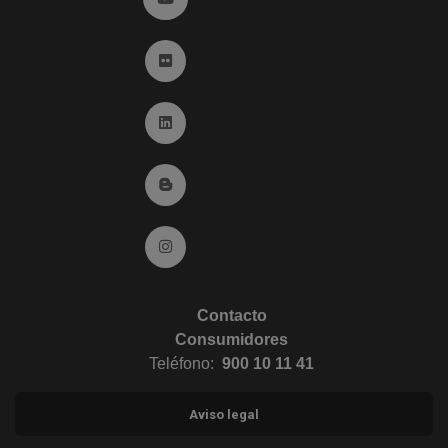
Ir a Flickr (abre en ventana nueva)
Ir a Linkedin (abre en ventana nueva)
Ir al Blog (abre en ventana nueva)
Ir a Instagram (abre en ventana nueva)
Contacto
Consumidores
Teléfono:
900 10 11 41
Aviso legal