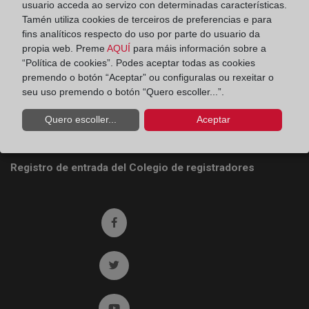
usuario acceda ao servizo con determinadas características.
Tamén utiliza cookies de terceiros de preferencias e para
fins analíticos respecto do uso por parte do usuario da
Colegio de Registradores
propia web. Preme
AQUÍ
para máis información sobre a
“Política de cookies”. Podes aceptar todas as cookies
Príncipe de Vergara 70. 28006 Madrid
premendo o botón “Aceptar” ou configuralas ou rexeitar o
Teléfono:
91 270 17 96
seu uso premendo o botón “Quero escoller...”.
Fax:
91 564 11 59
Quero escoller...
Aceptar
Email:
contacto@registradores.org
Registro de entrada del Colegio de registradores
Ir a facebook (abre en ventana nueva)
Ir a twitter (abre en ventana nueva)
Ir a YouTube (abre en ventana nueva)