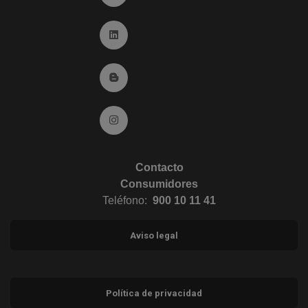
Ir a Linkedin (abre en ventana nueva)
Ir al Blog (abre en ventana nueva)
Ir a Instagram (abre en ventana nueva)
Contacto
Consumidores
Teléfono:
900 10 11 41
Aviso legal
Política de privacidad