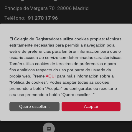
Príncipe de Vergara 70. 28006 Madrid
Teléfono:
91 270 17 96
Fax:
91 564 11 59
Email:
contacto@registradores.org
El Colegio de Registradores utiliza cookies propias: técnicas
estritamente necesarias para permitir a navegación pola
Registro de entrada del Colegio de registradores
web e de preferencias para lembrar información para que o
usuario acceda ao servizo con determinadas características.
Tamén utiliza cookies de terceiros de preferencias e para
fins analíticos respecto do uso por parte do usuario da
Ir a facebook (abre en ventana nueva)
propia web. Preme
AQUÍ
para máis información sobre a
“Política de cookies”. Podes aceptar todas as cookies
premendo o botón “Aceptar” ou configuralas ou rexeitar o
Ir a twitter (abre en ventana nueva)
seu uso premendo o botón “Quero escoller...”.
Quero escoller...
Aceptar
Ir a YouTube (abre en ventana nueva)
Ir a Flickr (abre en ventana nueva)