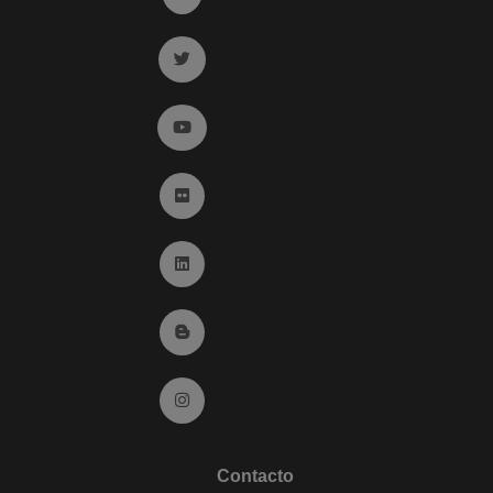
Ir a twitter (abre en ventana nueva)
Ir a YouTube (abre en ventana nueva)
Ir a Flickr (abre en ventana nueva)
Ir a Linkedin (abre en ventana nueva)
Ir al Blog (abre en ventana nueva)
Ir a Instagram (abre en ventana nueva)
Contacto