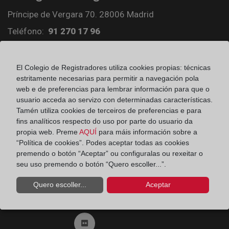
Príncipe de Vergara 70. 28006 Madrid
Teléfono:
91 270 17 96
Fax:
91 564 11 59
Email:
contacto@registradores.org
El Colegio de Registradores utiliza cookies propias: técnicas
estritamente necesarias para permitir a navegación pola
Registro de entrada del Colegio de registradores
web e de preferencias para lembrar información para que o
usuario acceda ao servizo con determinadas características.
Tamén utiliza cookies de terceiros de preferencias e para
fins analíticos respecto do uso por parte do usuario da
Ir a facebook (abre en ventana nueva)
propia web. Preme
AQUÍ
para máis información sobre a
“Política de cookies”. Podes aceptar todas as cookies
premendo o botón “Aceptar” ou configuralas ou rexeitar o
Ir a twitter (abre en ventana nueva)
seu uso premendo o botón “Quero escoller...”.
Quero escoller...
Aceptar
Ir a YouTube (abre en ventana nueva)
Ir a Flickr (abre en ventana nueva)