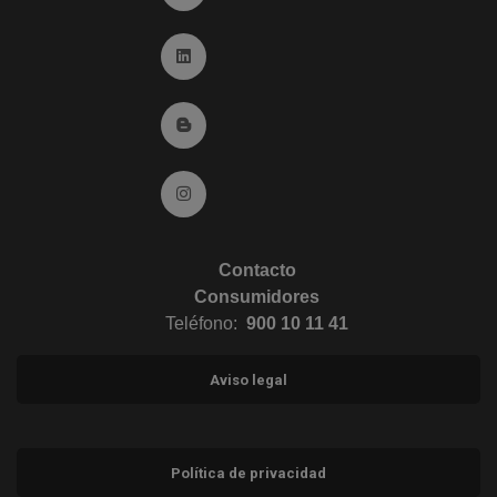
Ir a Linkedin (abre en ventana nueva)
Ir al Blog (abre en ventana nueva)
Ir a Instagram (abre en ventana nueva)
Contacto
Consumidores
Teléfono:
900 10 11 41
Aviso legal
Política de privacidad