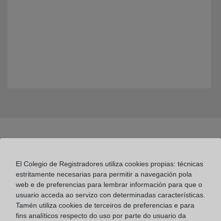
El Colegio de Registradores utiliza cookies propias: técnicas
estritamente necesarias para permitir a navegación pola
web e de preferencias para lembrar información para que o
Colegio de Registradores
usuario acceda ao servizo con determinadas características.
Tamén utiliza cookies de terceiros de preferencias e para
Príncipe de Vergara 70. 28006 Madrid
fins analíticos respecto do uso por parte do usuario da