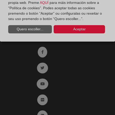
propia web. Preme
AQUÍ
para máis información sobre a
Teléfono:
91 270 17 96
“Política de cookies”. Podes aceptar todas as cookies
Fax:
91 564 11 59
premendo o botón “Aceptar” ou configuralas ou rexeitar o
seu uso premendo o botón “Quero escoller...”.
Email:
contacto@registradores.org
Quero escoller...
Aceptar
Registro de entrada del Colegio de registradores
Ir a facebook (abre en ventana nueva)
Ir a twitter (abre en ventana nueva)
Ir a YouTube (abre en ventana nueva)
Ir a Flickr (abre en ventana nueva)