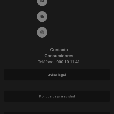
Ir a Linkedin (abre en ventana nueva)
Ir al Blog (abre en ventana nueva)
Ir a Instagram (abre en ventana nueva)
Contacto
Consumidores
Teléfono:
900 10 11 41
Aviso legal
Política de privacidad