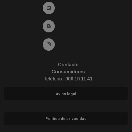
Ir a Linkedin (abre en ventana nueva)
Ir al Blog (abre en ventana nueva)
Ir a Instagram (abre en ventana nueva)
Contacto
Consumidores
Teléfono:
900 10 11 41
Aviso legal
Política de privacidad