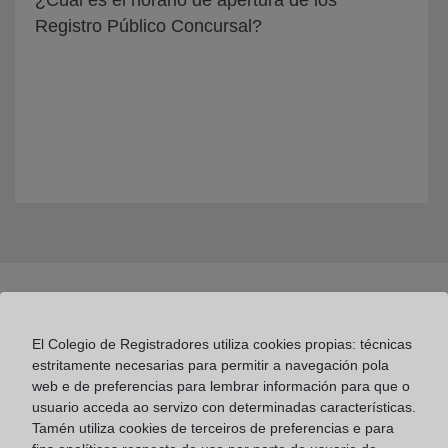
¿Cuál es el horario de apertura de los
Registro Público Concursal?
El Colegio de Registradores utiliza cookies propias: técnicas
estritamente necesarias para permitir a navegación pola
web e de preferencias para lembrar información para que o
usuario acceda ao servizo con determinadas características.
Colegio de Registradores
Tamén utiliza cookies de terceiros de preferencias e para