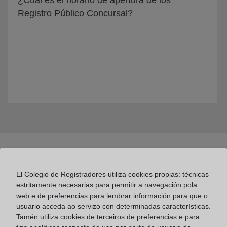
¿Cuál es el horario de apertura de los
Registro Público Concursal?
El Colegio de Registradores utiliza cookies propias: técnicas
estritamente necesarias para permitir a navegación pola
web e de preferencias para lembrar información para que o
usuario acceda ao servizo con determinadas características.
Colegio de Registradores
Tamén utiliza cookies de terceiros de preferencias e para