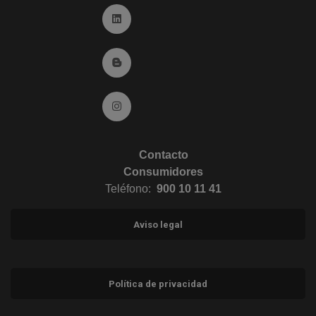
Ir a Linkedin (abre en ventana nueva)
Ir al Blog (abre en ventana nueva)
Ir a Instagram (abre en ventana nueva)
Contacto
Consumidores
Teléfono:
900 10 11 41
Aviso legal
Política de privacidad