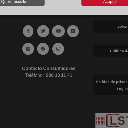
Quero escoller...
Aceptar
Aviso
Ir a facebook (abre en ventana nueva)
Ir a twitter (abre en ventana nueva)
Ir a YouTube (abre en ventana nuev
Ir a Flickr (abre en ventana 
Ir a Linkedin (abre en ventana nueva)
Ir al Blog (abre en ventana nueva)
Ir a Instagram (abre en ventana nue
Política 
Contacto Consumidores
Teléfono:
900 10 11 41
Política de priva
regis