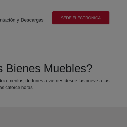
(abre en nueva ventana)
SEDE ELECTRONICA
tación y Descargas
os Bienes Muebles?
e documentos, de lunes a viernes desde las nueve a las
las catorce horas