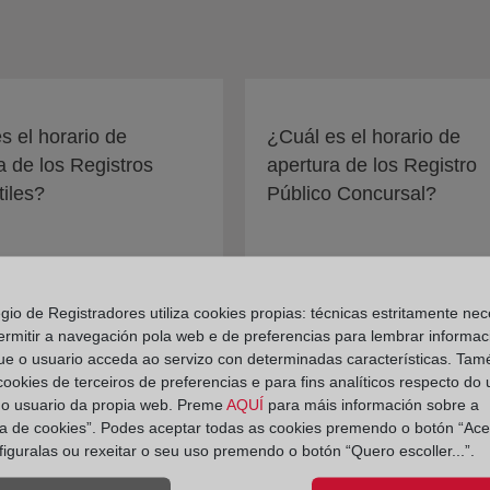
s el horario de
¿Cuál es el horario de
a de los Registros
apertura de los Registro
iles?
Público Concursal?
egio de Registradores utiliza cookies propias: técnicas estritamente nec
ermitir a navegación pola web e de preferencias para lembrar informac
ue o usuario acceda ao servizo con determinadas características. Tam
 cookies de terceiros de preferencias e para fins analíticos respecto do
do usuario da propia web. Preme
AQUÍ
para máis información sobre a
ica de cookies”. Podes aceptar todas as cookies premendo o botón “Ace
figuralas ou rexeitar o seu uso premendo o botón “Quero escoller...”.