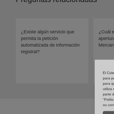
¿Existe algún servicio que
¿Cuál e
permita la petición
apertur
automatizada de información
Mercant
registral?
El Col
para p
para q
utiliza
parte 
“Polít
ou con