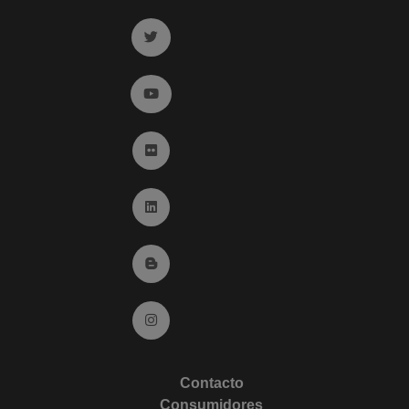
Ir a twitter (abre en ventana nueva)
Ir a YouTube (abre en ventana nueva)
Ir a Flickr (abre en ventana nueva)
Ir a Linkedin (abre en ventana nueva)
Ir al Blog (abre en ventana nueva)
Ir a Instagram (abre en ventana nueva)
Contacto
Consumidores