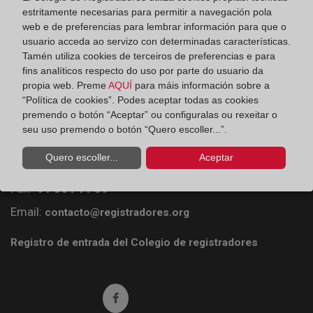
estritamente necesarias para permitir a navegación pola
web e de preferencias para lembrar información para que o
usuario acceda ao servizo con determinadas características.
Tamén utiliza cookies de terceiros de preferencias e para
fins analíticos respecto do uso por parte do usuario da
propia web. Preme
AQUÍ
para máis información sobre a
“Política de cookies”. Podes aceptar todas as cookies
Colegio de Registradores
premendo o botón “Aceptar” ou configuralas ou rexeitar o
seu uso premendo o botón “Quero escoller...”.
Príncipe de Vergara 70. 28006 Madrid
Quero escoller...
Aceptar
Teléfono:
91 270 17 96
Fax:
91 564 11 59
Email:
contacto@registradores.org
Registro de entrada del Colegio de registradores
Ir a facebook (abre en ventana nueva)