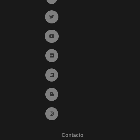
Ir a twitter (abre en ventana nueva)
Ir a YouTube (abre en ventana nueva)
Ir a Flickr (abre en ventana nueva)
Ir a Linkedin (abre en ventana nueva)
Ir al Blog (abre en ventana nueva)
Ir a Instagram (abre en ventana nueva)
Contacto