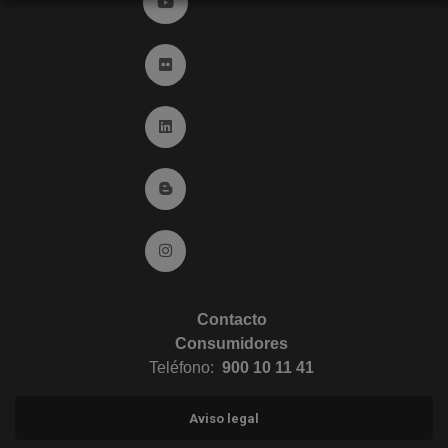
Ir a YouTube (abre en ventana nueva)
Ir a Flickr (abre en ventana nueva)
Ir a Linkedin (abre en ventana nueva)
Ir al Blog (abre en ventana nueva)
Ir a Instagram (abre en ventana nueva)
Contacto
Consumidores
Teléfono:
900 10 11 41
Aviso legal