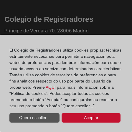
Colegio de Registradores
Príncipe de Vergara 70. 28006 Madrid
Teléfono:
91 270 17 96
Fax:
91 564 11 59
El Colegio de Registradores utiliza cookies propias: técnicas
estritamente necesarias para permitir a navegación pola
Email:
contacto@registradores.org
web e de preferencias para lembrar información para que o
usuario acceda ao servizo con determinadas características.
Registro de entrada del Colegio de registradores
Tamén utiliza cookies de terceiros de preferencias e para
fins analíticos respecto do uso por parte do usuario da
propia web. Preme
AQUÍ
para máis información sobre a
“Política de cookies”. Podes aceptar todas as cookies
Ir a facebook (abre en ventana nueva)
premendo o botón “Aceptar” ou configuralas ou rexeitar o
seu uso premendo o botón “Quero escoller...”.
Ir a twitter (abre en ventana nueva)
Quero escoller...
Aceptar