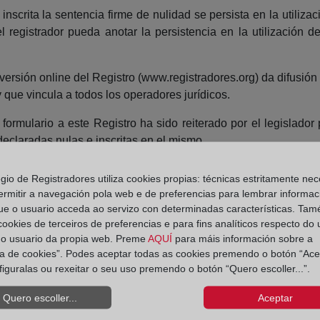
nscrita la sentencia firme de nulidad se persista en la utiliz
el registrador pueda anotar la persistencia en la utilización
ersión online del Registro (www.registradores.org) da difusión
 que vincula a todos los operadores jurídicos.
 formulario a este Registro ha sido reiterado por el legislador
eclaradas nulas e inscritas en el mismo.
y gratuita a este Registro de Condiciones permanentemente act
egio de Registradores utiliza cookies propias: técnicas estritamente nec
ermitir a navegación pola web e de preferencias para lembrar informac
ue o usuario acceda ao servizo con determinadas características. Tam
 cookies de terceiros de preferencias e para fins analíticos respecto do
do usuario da propia web. Preme
AQUÍ
para máis información sobre a
ica de cookies”. Podes aceptar todas as cookies premendo o botón “Ace
figuralas ou rexeitar o seu uso premendo o botón “Quero escoller...”.
Quero escoller...
Aceptar