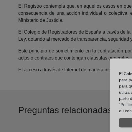
El Registro contempla que, en aquellos casos en que i
consecuencia de una acción individual o colectiva, 
Ministerio de Justicia.
El Colegio de Registradores de España a través de la v
Ley, dotando al mercado de transparencia, seguridad y
Este principio de sometimiento en la contratación por
actos o contratos que contengan cláusulas generales d
El acceso a través de Internet de manera instantánea 
El Col
para p
para q
utiliza
parte 
“Polít
Preguntas relacionadas
ou con