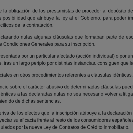
 la obligación de los prestamistas de proceder al depósito de
posibilidad que atribuye la ley al el Gobierno, para poder imp
ficos de la contratación.
eclarando nulas algunas cláusulas que formaban parte de esos
de Condiciones Generales para su inscripción.
esentada por un particular afectado (acción individual) o por 
 tras un largo periplo por distintas instancias, consiguen que la 
iciales en otros procedimientos referentes a cláusulas idénticas.
ncie sobre el carácter abusivo de determinadas cláusulas pued
énticas a las declaradas nulas no sea necesario volver a litig
ontenido de dichas sentencias.
riva de los efectos que la inscripción atribuye a la declaració
oyectar su eficacia frente al resto de los consumidores españole
ulados por la nueva Ley de Contratos de Crédito Inmobiliario.