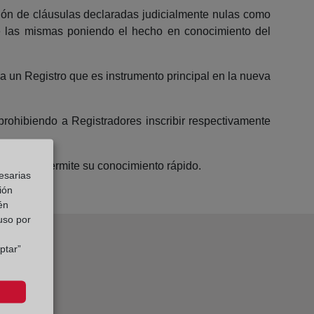
ación de cláusulas declaradas judicialmente nulas como
 de las mismas poniendo el hecho en conocimiento del
 a un Registro que es instrumento principal en la nueva
 prohibiendo a Registradores inscribir respectivamente
ualizado permite su conocimiento rápido.
esarias
ión
én
 uso por
ptar”