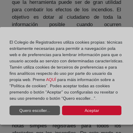
que la herramienta puede ser de gran utilidad
para combatir los efectos de los incendios. El
objetivo es dotar al ciudadano de toda la
información posible cuando ocurren
circunstancias excepcionales que les obligan a
abandonar sus propiedades. Ante el riesgo que
El Colegio de Registradores utiliza cookies propias: técnicas
supone establecerse en los alrededores de la
estritamente necesarias para permitir a navegación pola
emergencia, han incidido, el afectado podrá
web e de preferencias para lembrar información para que o
recurrir a la aplicación para verificar el alcance
usuario acceda ao servizo con determinadas características.
Tamén utiliza cookies de terceiros de preferencias e para
geográfico que ha tenido la catástrofe y
fins analíticos respecto do uso por parte do usuario da
comprobar si realmente ha perjudicado su
propia web. Preme
AQUÍ
para máis información sobre a
propiedad o se encuentra en el área del
“Política de cookies”. Podes aceptar todas as cookies
perímetro afectado.
premendo o botón “Aceptar” ou configuralas ou rexeitar o
seu uso premendo o botón “Quero escoller...”.
La herramienta permite también obtener la
información registral de las fincas afectadas, con
Quero escoller...
Aceptar
la cual poder tramitar la obtención gratuita de las
notas simples registrales para todos los
afectados por los incendios. De este modo se