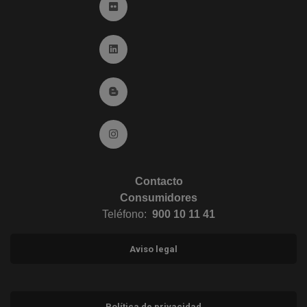
Ir a Flickr (abre en ventana nueva)
Ir a Linkedin (abre en ventana nueva)
Ir al Blog (abre en ventana nueva)
Ir a Instagram (abre en ventana nueva)
Contacto
Consumidores
Teléfono:
900 10 11 41
Aviso legal
Política de privacidad