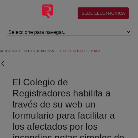
Skip to Main Content
(abre en nueva ventana)
SEDE ELECTRONICA
ACTUALIDAD
NOTAS DE PRENSA
DETALLE NOTA DE PRENSA
El Colegio de
Registradores habilita a
través de su web un
formulario para facilitar a
los afectados por los
incendios notas simples de