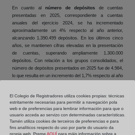
En cuanto al
número de depósitos
de cuentas
presentadas en 2025, correspondiente a cuentas
anuales del ejercicio 2024, se ha incrementado
aproximadamente un 4% respecto al año anterior,
alcanzando 1.390.499 depósitos.
En los últimos cinco
años, se mantienen cifras elevadas en la presentación
de cuentas, superando ampliamente 1.300.
000
depósitos. Con relación a los grupos consolidados, el
número de depósitos presentados en 2025 fue de 4.984,
lo que resulta en un incremento del 1,7% respecto al año
anterior.
El Colegio de Registradores utiliza cookies propias: técnicas
estritamente necesarias para permitir a navegación pola
web e de preferencias para lembrar información para que o
usuario acceda ao servizo con determinadas características.
Tamén utiliza cookies de terceiros de preferencias e para
fins analíticos respecto do uso por parte do usuario da
propia web. Preme
AQUÍ
para máis información sobre a