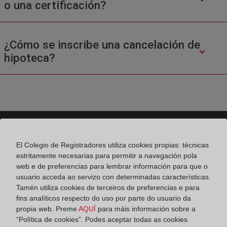
o una certificación?
¿Cómo se inscribe una cancelación de
hipoteca?
El Colegio de Registradores utiliza cookies propias: técnicas
Colegio de Registradores
estritamente necesarias para permitir a navegación pola
web e de preferencias para lembrar información para que o
Príncipe de Vergara 70. 28006 Madrid
usuario acceda ao servizo con determinadas características.
Teléfono:
91 270 17 96
Tamén utiliza cookies de terceiros de preferencias e para
fins analíticos respecto do uso por parte do usuario da
Fax:
91 564 11 59
propia web. Preme
AQUÍ
para máis información sobre a
“Política de cookies”. Podes aceptar todas as cookies
Email:
contacto@registradores.org