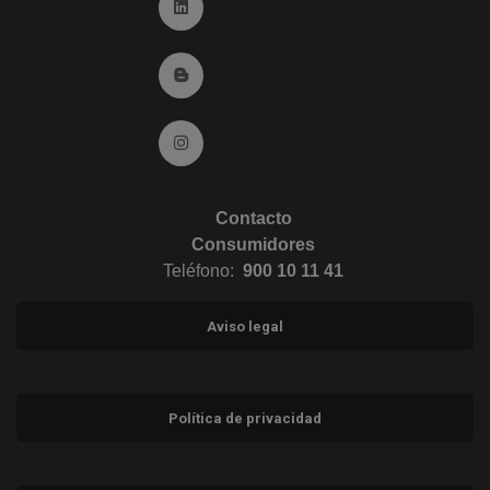
Ir a Linkedin (abre en ventana nueva)
Ir al Blog (abre en ventana nueva)
Ir a Instagram (abre en ventana nueva)
Contacto
Consumidores
Teléfono:
900 10 11 41
Aviso legal
Política de privacidad