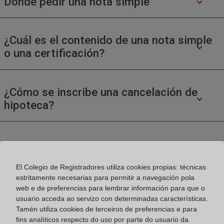
Donde pedir una nota simple
¿Cuál es el contenido de una nota simple
o una certificación?
¿Cómo se inscribe una cancelación de
hipoteca?
El Colegio de Registradores utiliza cookies propias: técnicas
estritamente necesarias para permitir a navegación pola
web e de preferencias para lembrar información para que o
Colegio de Registradores
usuario acceda ao servizo con determinadas características.
Tamén utiliza cookies de terceiros de preferencias e para
Príncipe de Vergara 70. 28006 Madrid
fins analíticos respecto do uso por parte do usuario da