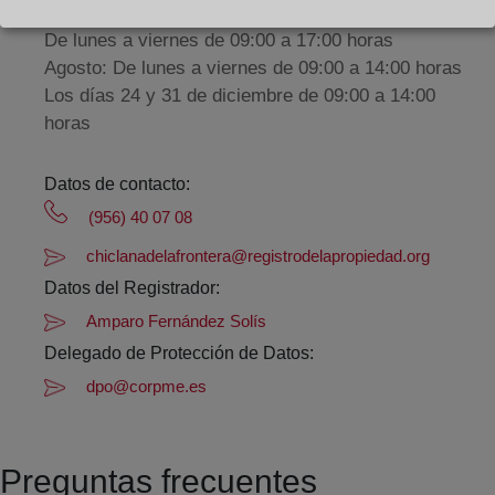
De lunes a viernes de 09:00 a 17:00 horas
Agosto: De lunes a viernes de 09:00 a 14:00 horas
Los días 24 y 31 de diciembre de 09:00 a 14:00
horas
Datos de contacto:
(956) 40 07 08
chiclanadelafrontera@registrodelapropiedad.org
Datos del Registrador:
Amparo Fernández Solís
Delegado de Protección de Datos:
dpo@corpme.es
Preguntas frecuentes