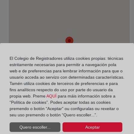
El Colegio de Registradores utiliza cookies propias: técnicas
estritamente necesarias para permitir a navegación pola
web e de preferencias para lembrar información para que o
usuario acceda ao servizo con determinadas características.
Tamén utiliza cookies de terceiros de preferencias e para
fins analíticos respecto do uso por parte do usuario da
propia web. Preme
AQUÍ
para máis información sobre a
“Política de cookies”. Podes aceptar todas as cookies
Enderezo:
premendo o botón “Aceptar” ou configuralas ou rexeitar o
seu uso premendo o botón “Quero escoller...”.
Av.Descubrimientos-Las Redes 49-I, 11130
Quero escoller...
Aceptar
Horario: