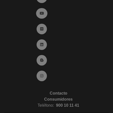
Ir a YouTube (abre en ventana nueva)
Ir a Flickr (abre en ventana nueva)
Ir a Linkedin (abre en ventana nueva)
Ir al Blog (abre en ventana nueva)
Ir a Instagram (abre en ventana nueva)
Contacto
Consumidores
Teléfono:
900 10 11 41