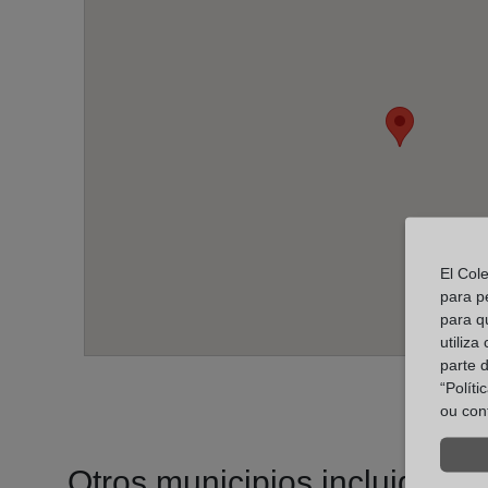
El Col
para p
para q
utiliza
parte 
“Polít
ou con
Otros municipios incluidos en 