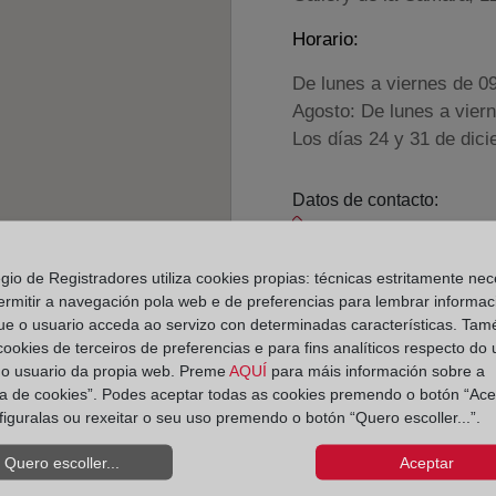
Horario:
De lunes a viernes de 0
Agosto: De lunes a vier
Los días 24 y 31 de dic
Datos de contacto:
942 60 64 64
laredo-ramalesdela
egio de Registradores utiliza cookies propias: técnicas estritamente nec
ermitir a navegación pola web e de preferencias para lembrar informac
Datos del Registrador:
ue o usuario acceda ao servizo con determinadas características. Tam
Marta Casal Garme
 cookies de terceiros de preferencias e para fins analíticos respecto do
Delegado de Protección d
do usuario da propia web. Preme
AQUÍ
para máis información sobre a
ica de cookies”. Podes aceptar todas as cookies premendo o botón “Ace
dpo@corpme.es
figuralas ou rexeitar o seu uso premendo o botón “Quero escoller...”.
Quero escoller...
Aceptar
el distrito hipotecario