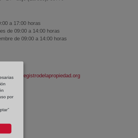
9:00 a 17:00 horas
nes de 09:00 a 14:00 horas
iembre de 09:00 a 14:00 horas
victoria@registrodelapropiedad.org
esarias
ión
én
ndia
 uso por
e Datos:
ptar”