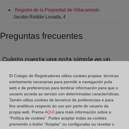
Registro de la Propiedad de Villacarriedo
Jacobo Roldán Losada, 4
Preguntas frecuentes
Cuánto cuesta una nota simple en un
Registro de la Propiedad
El Colegio de Registradores utiliza cookies propias: técnicas
estritamente necesarias para permitir a navegación pola
Donde pedir una nota simple
web e de preferencias para lembrar información para que o
usuario acceda ao servizo con determinadas características.
Tamén utiliza cookies de terceiros de preferencias e para
fins analíticos respecto do uso por parte do usuario da
¿Cuál es el contenido de una nota simple
propia web. Preme
AQUÍ
para máis información sobre a
o una certificación?
“Política de cookies”. Podes aceptar todas as cookies
premendo o botón “Aceptar” ou configuralas ou rexeitar o