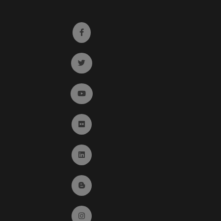
Ir a facebook (abre en ventana nueva)
Ir a twitter (abre en ventana nueva)
Ir a YouTube (abre en ventana nueva)
Ir a Flickr (abre en ventana nueva)
Ir a Linkedin (abre en ventana nueva)
Ir al Blog (abre en ventana nueva)
Ir a Instagram (abre en ventana nueva)