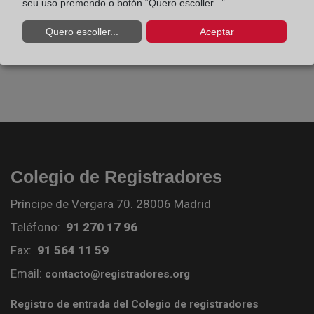
seu uso premendo o botón “Quero escoller...”.
¿Cómo se inscribe una cancelación de
Quero escoller...
Aceptar
hipoteca?
Colegio de Registradores
Príncipe de Vergara 70. 28006 Madrid
Teléfono:
91 270 17 96
Fax:
91 564 11 59
Email:
contacto@registradores.org
Registro de entrada del Colegio de registradores