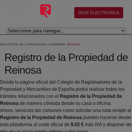
Skip to Main Content
(abre en nueva ventana)
SEDE ELECTRONICA
REGISTROS
DE LA PROPIEDAD
CANTABRIA
REINOSA
Registro de la Propiedad de
Reinosa
Desde la página oficial del Colegio de Registradores de la
Propiedad y Mercantiles de España podrá realizar todos los
trámites relacionados con el
Registro de la Propiedad de
Reinosa
de manera cómoda desde su casa u oficina.
Ahora, servicios tan comunes como solicitar una nota simple al
Registro de la Propiedad de Reinosa
pueden hacerse desde
esta plataforma al coste oficial de
9,02 €
más IVA y disponer de
ella en un plazo medio inferior a dos horas.