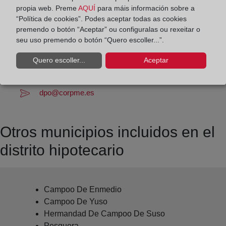
Datos de contacto:
propia web. Preme
AQUÍ
para máis información sobre a
942 21 40 00
“Política de cookies”. Podes aceptar todas as cookies
premendo o botón “Aceptar” ou configuralas ou rexeitar o
reinosa@registrodelapropiedad.org
seu uso premendo o botón “Quero escoller...”.
Datos del Registrador:
Quero escoller...
Aceptar
Carlos Soto Carranceja
Delegado de Protección de Datos:
dpo@corpme.es
Otros municipios incluidos en el
distrito hipotecario
Campoo De Enmedio
Campoo De Yuso
Hermandad De Campoo De Suso
Pesquera