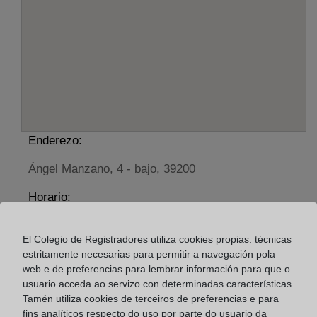
Enderezo:
Ángel Manzano, 4 - bajo, 39200
Horario:
De lunes a viernes de 09:00 a 17:00 horas
El Colegio de Registradores utiliza cookies propias: técnicas
Agosto: De lunes a viernes de 09:00 a 14:00 horas
estritamente necesarias para permitir a navegación pola
Los días 24 y 31 de diciembre de 09:00 a 14:00
web e de preferencias para lembrar información para que o
horas
usuario acceda ao servizo con determinadas características.
Tamén utiliza cookies de terceiros de preferencias e para
fins analíticos respecto do uso por parte do usuario da