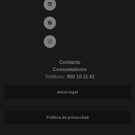
Ir a Linkedin (abre en ventana nueva)
Ir al Blog (abre en ventana nueva)
Ir a Instagram (abre en ventana nueva)
Contacto
Consumidores
Teléfono:
900 10 11 41
Aviso legal
Política de privacidad