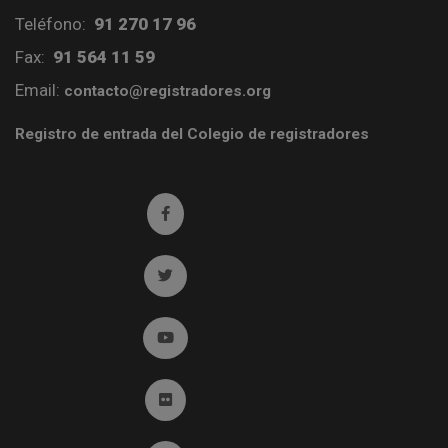
Teléfono:
91 270 17 96
Fax:
91 564 11 59
Email:
contacto@registradores.org
Registro de entrada del Colegio de registradores
Ir a facebook (abre en ventana nueva)
Ir a twitter (abre en ventana nueva)
Ir a YouTube (abre en ventana nueva)
Ir a Flickr (abre en ventana nueva)