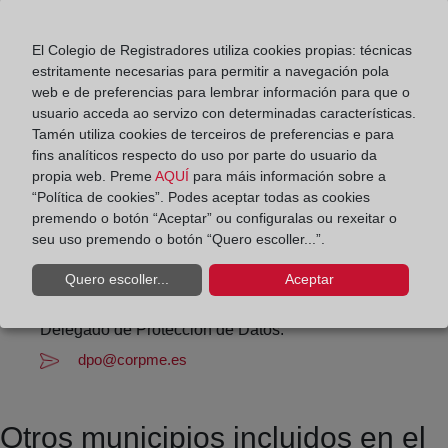
Horario:
De lunes a viernes de 09:00 a 17:00 horas
El Colegio de Registradores utiliza cookies propias: técnicas
Agosto: De lunes a viernes de 09:00 a 14:00 horas
estritamente necesarias para permitir a navegación pola
web e de preferencias para lembrar información para que o
Los días 24 y 31 de diciembre de 09:00 a 14:00
usuario acceda ao servizo con determinadas características.
horas
Tamén utiliza cookies de terceiros de preferencias e para
fins analíticos respecto do uso por parte do usuario da
Datos de contacto:
propia web. Preme
AQUÍ
para máis información sobre a
“Política de cookies”. Podes aceptar todas as cookies
942 71 51 97
premendo o botón “Aceptar” ou configuralas ou rexeitar o
seu uso premendo o botón “Quero escoller...”.
sanvicentebarquera-potes@registrodelapropiedad.org
Datos del Registrador:
Quero escoller...
Aceptar
Asier Fernández Ruiz
Delegado de Protección de Datos:
dpo@corpme.es
Otros municipios incluidos en el