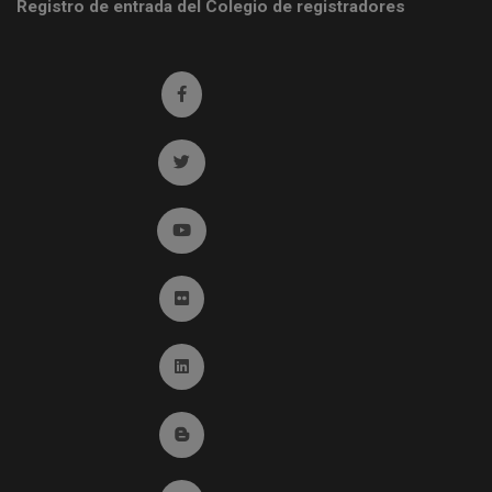
Registro de entrada del Colegio de registradores
Ir a facebook (abre en ventana nueva)
Ir a twitter (abre en ventana nueva)
Ir a YouTube (abre en ventana nueva)
Ir a Flickr (abre en ventana nueva)
Ir a Linkedin (abre en ventana nueva)
Ir al Blog (abre en ventana nueva)