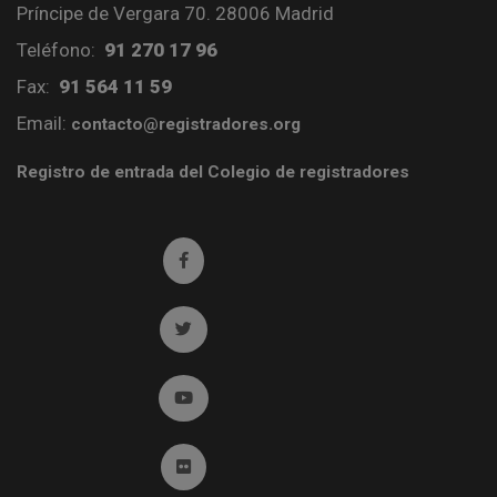
Príncipe de Vergara 70. 28006 Madrid
Teléfono:
91 270 17 96
Fax:
91 564 11 59
Email:
contacto@registradores.org
Registro de entrada del Colegio de registradores
Ir a facebook (abre en ventana nueva)
Ir a twitter (abre en ventana nueva)
Ir a YouTube (abre en ventana nueva)
Ir a Flickr (abre en ventana nueva)