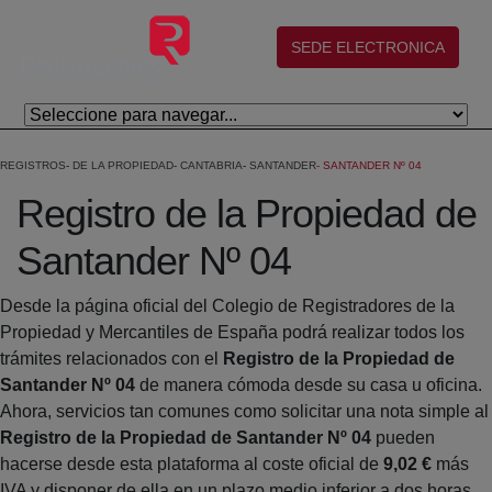
Skip to Main Content
(abre en nueva ventana)
SEDE ELECTRONICA
REGISTROS
DE LA PROPIEDAD
CANTABRIA
SANTANDER
SANTANDER Nº 04
Registro de la Propiedad de
Santander Nº 04
Desde la página oficial del Colegio de Registradores de la
Propiedad y Mercantiles de España podrá realizar todos los
trámites relacionados con el
Registro de la Propiedad de
Santander Nº 04
de manera cómoda desde su casa u oficina.
Ahora, servicios tan comunes como solicitar una nota simple al
Registro de la Propiedad de Santander Nº 04
pueden
hacerse desde esta plataforma al coste oficial de
9,02 €
más
IVA y disponer de ella en un plazo medio inferior a dos horas.