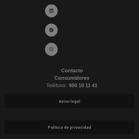
Ir a Linkedin (abre en ventana nueva)
Ir al Blog (abre en ventana nueva)
Ir a Instagram (abre en ventana nueva)
Contacto
Consumidores
Teléfono:
900 10 11 41
Aviso legal
Política de privacidad