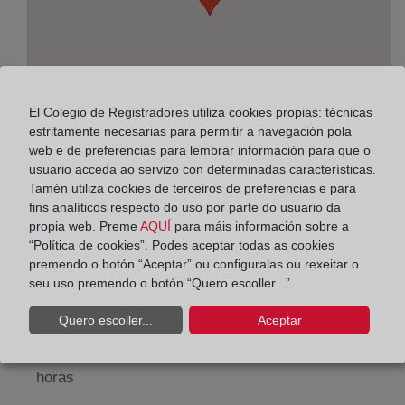
El Colegio de Registradores utiliza cookies propias: técnicas
estritamente necesarias para permitir a navegación pola
web e de preferencias para lembrar información para que o
usuario acceda ao servizo con determinadas características.
Tamén utiliza cookies de terceiros de preferencias e para
Enderezo:
fins analíticos respecto do uso por parte do usuario da
propia web. Preme
AQUÍ
para máis información sobre a
Pasaje de Peña, 2 (Edif.Simeon), 39008
“Política de cookies”. Podes aceptar todas as cookies
premendo o botón “Aceptar” ou configuralas ou rexeitar o
Horario:
seu uso premendo o botón “Quero escoller...”.
De lunes a viernes de 09:00 a 17:00 horas
Quero escoller...
Aceptar
Agosto: De lunes a viernes de 09:00 a 14:00 horas
Los días 24 y 31 de diciembre de 09:00 a 14:00
horas