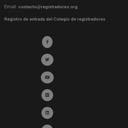
Email:
contacto@registradores.org
Registro de entrada del Colegio de registradores
Ir a facebook (abre en ventana nueva)
Ir a twitter (abre en ventana nueva)
Ir a YouTube (abre en ventana nueva)
Ir a Flickr (abre en ventana nueva)
Ir a Linkedin (abre en ventana nueva)