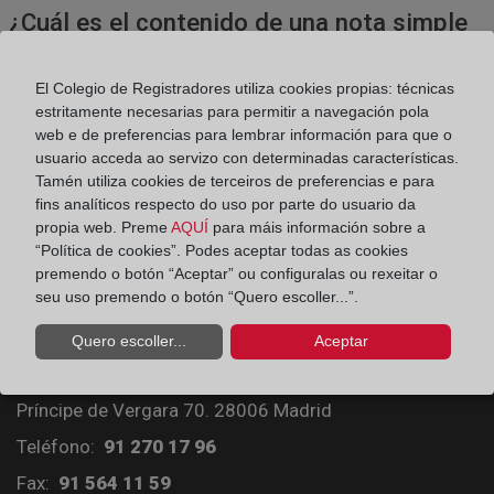
¿Cuál es el contenido de una nota simple
o una certificación?
El Colegio de Registradores utiliza cookies propias: técnicas
estritamente necesarias para permitir a navegación pola
¿Cómo se inscribe una cancelación de
web e de preferencias para lembrar información para que o
usuario acceda ao servizo con determinadas características.
hipoteca?
Tamén utiliza cookies de terceiros de preferencias e para
fins analíticos respecto do uso por parte do usuario da
propia web. Preme
AQUÍ
para máis información sobre a
“Política de cookies”. Podes aceptar todas as cookies
premendo o botón “Aceptar” ou configuralas ou rexeitar o
seu uso premendo o botón “Quero escoller...”.
Quero escoller...
Aceptar
Colegio de Registradores
Príncipe de Vergara 70. 28006 Madrid
Teléfono:
91 270 17 96
Fax:
91 564 11 59