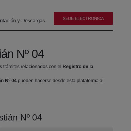
(abre en nueva ventana)
SEDE ELECTRONICA
tación y Descargas
ián Nº 04
s trámites relacionados con el
Registro de la
án Nº 04
pueden hacerse desde esta plataforma al
stián Nº 04