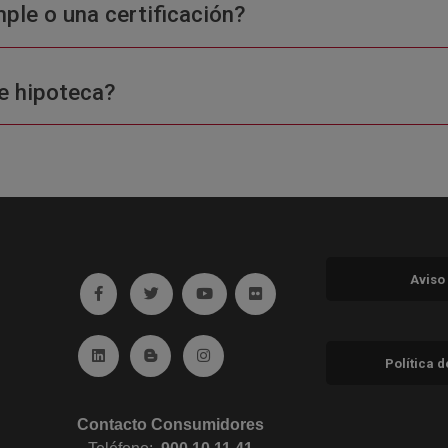
ple o una certificación?
e hipoteca?
Aviso
Ir a facebook (abre en ventana nueva)
Ir a twitter (abre en ventana nueva)
Ir a YouTube (abre en ventana nuev
Ir a Flickr (abre en ventana 
Ir a Linkedin (abre en ventana nueva)
Ir al Blog (abre en ventana nueva)
Ir a Instagram (abre en ventana nue
Política 
Contacto Consumidores