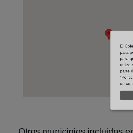
El Col
para p
para q
utiliza
parte 
“Polít
ou con
Otros municipios incluidos en 