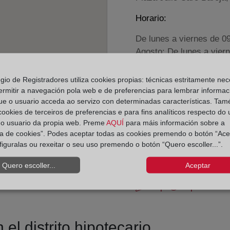
Horario:
De lunes a viernes de 0
Agosto: De lunes a vier
Los días 24 y 31 de dic
egio de Registradores utiliza cookies propias: técnicas estritamente nec
ermitir a navegación pola web e de preferencias para lembrar informac
Datos de contacto:
ue o usuario acceda ao servizo con determinadas características. Tam
(943) 31 67 04
 cookies de terceiros de preferencias e para fins analíticos respecto do
do usuario da propia web. Preme
AQUÍ
para máis información sobre a
sansebastian4@reg
ica de cookies”. Podes aceptar todas as cookies premendo o botón “Ace
Datos del Registrador:
figuralas ou rexeitar o seu uso premendo o botón “Quero escoller...”.
María del Carmen 
Quero escoller...
Aceptar
Delegado de Protección d
dpo@corpme.es
el distrito hipotecario