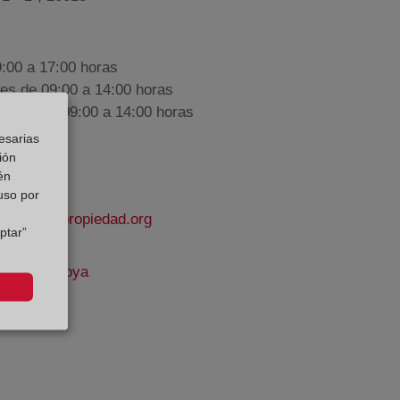
9:00 a 17:00 horas
nes de 09:00 a 14:00 horas
iembre de 09:00 a 14:00 horas
esarias
ión
én
 uso por
istrodelapropiedad.org
ptar”
Prieto Bedoya
e Datos: