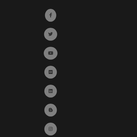
Ir a facebook (abre en ventana nueva)
Ir a twitter (abre en ventana nueva)
Ir a YouTube (abre en ventana nueva)
Ir a Flickr (abre en ventana nueva)
Ir a Linkedin (abre en ventana nueva)
Ir al Blog (abre en ventana nueva)
Ir a Instagram (abre en ventana nueva)