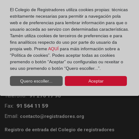
¿Cómo se inscribe una cancelación de
El Colegio de Registradores utiliza cookies propias: técnicas
hipoteca?
estritamente necesarias para permitir a navegación pola
web e de preferencias para lembrar información para que o
usuario acceda ao servizo con determinadas características.
Tamén utiliza cookies de terceiros de preferencias e para
fins analíticos respecto do uso por parte do usuario da
propia web. Preme
AQUÍ
para máis información sobre a
“Política de cookies”. Podes aceptar todas as cookies
premendo o botón “Aceptar” ou configuralas ou rexeitar o
seu uso premendo o botón “Quero escoller...”.
Colegio de Registradores
Quero escoller...
Aceptar
Príncipe de Vergara 70. 28006 Madrid
Teléfono:
91 270 17 96
Fax:
91 564 11 59
Email:
contacto@registradores.org
Registro de entrada del Colegio de registradores