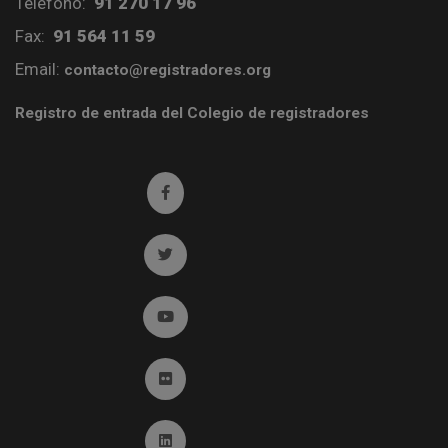
Teléfono:
91 270 17 96
Fax:
91 564 11 59
Email:
contacto@registradores.org
Registro de entrada del Colegio de registradores
Ir a facebook (abre en ventana nueva)
Ir a twitter (abre en ventana nueva)
Ir a YouTube (abre en ventana nueva)
Ir a Flickr (abre en ventana nueva)
Ir a Linkedin (abre en ventana nueva)