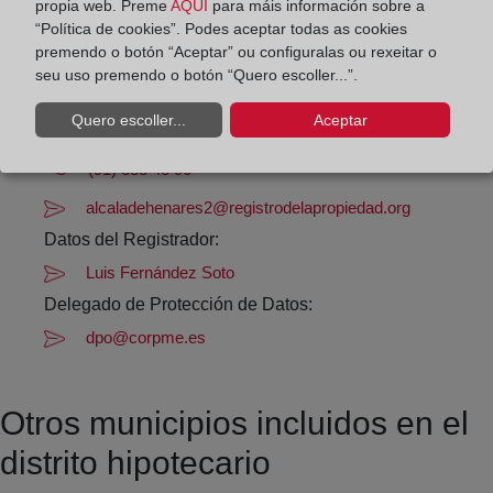
propia web. Preme
AQUÍ
para máis información sobre a
Agosto: De lunes a viernes de 09:00 a 14:00 horas
“Política de cookies”. Podes aceptar todas as cookies
Los días 24 y 31 de diciembre de 09:00 a 14:00
premendo o botón “Aceptar” ou configuralas ou rexeitar o
horas
seu uso premendo o botón “Quero escoller...”.
Quero escoller...
Aceptar
Datos de contacto:
(91) 888 48 96
alcaladehenares2@registrodelapropiedad.org
Datos del Registrador:
Luis Fernández Soto
Delegado de Protección de Datos:
dpo@corpme.es
Otros municipios incluidos en el
distrito hipotecario