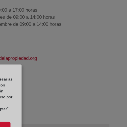
9:00 a 17:00 horas
nes de 09:00 a 14:00 horas
iembre de 09:00 a 14:00 horas
delapropiedad.org
sensi
esarias
e Datos:
ión
én
 uso por
ptar”