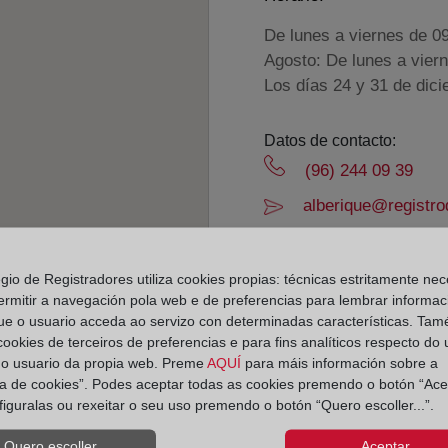
De lunes a viernes de 0
Agosto: De lunes a vier
Los días 24 y 31 de dic
Datos de contacto:
(96) 244 09 39
alberique@registro
Datos del Registrador:
Ana Isabel Llosa A
egio de Registradores utiliza cookies propias: técnicas estritamente nec
Delegado de Protección d
ermitir a navegación pola web e de preferencias para lembrar informac
ue o usuario acceda ao servizo con determinadas características. Tam
dpo@corpme.es
 cookies de terceiros de preferencias e para fins analíticos respecto do
do usuario da propia web. Preme
AQUÍ
para máis información sobre a
ica de cookies”. Podes aceptar todas as cookies premendo o botón “Ace
el distrito hipotecario
figuralas ou rexeitar o seu uso premendo o botón “Quero escoller...”.
Quero escoller...
Aceptar