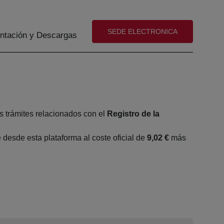
(abre en nueva ventana)
SEDE ELECTRONICA
tación y Descargas
s trámites relacionados con el
Registro de la
desde esta plataforma al coste oficial de
9,02 €
más