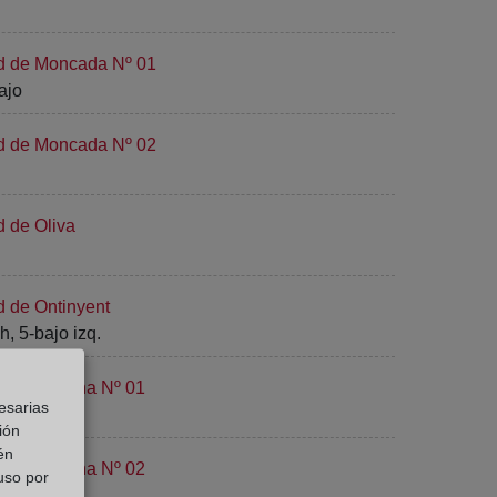
ad de Moncada Nº 01
ajo
ad de Moncada Nº 02
d de Oliva
d de Ontinyent
, 5-bajo izq.
d de Paterna Nº 01
esarias
ión
én
d de Paterna Nº 02
 uso por