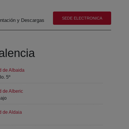
(abre en nueva ventana)
SEDE ELECTRONICA
tación y Descargas
alencia
d de Albaida
lo. 5º
d de Alberic
bajo
d de Aldaia