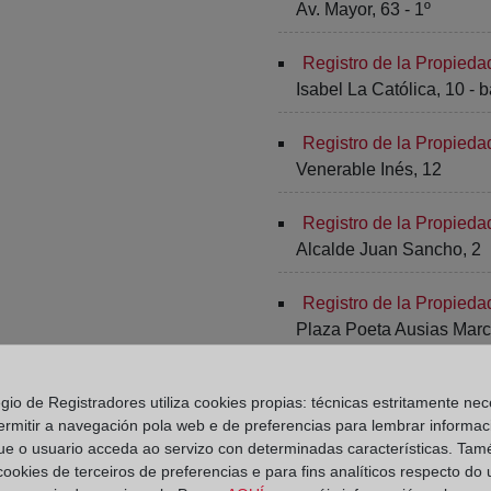
Av. Mayor, 63 - 1º
Registro de la Propied
Isabel La Católica, 10 - b
Registro de la Propied
Venerable Inés, 12
Registro de la Propieda
Alcalde Juan Sancho, 2
Registro de la Propieda
Plaza Poeta Ausias March
Registro de la Propieda
egio de Registradores utiliza cookies propias: técnicas estritamente nec
Pérez Galdos, 1
ermitir a navegación pola web e de preferencias para lembrar informac
ue o usuario acceda ao servizo con determinadas características. Tam
Registro de la Propieda
 cookies de terceiros de preferencias e para fins analíticos respecto do
Pérez Galdós, 1