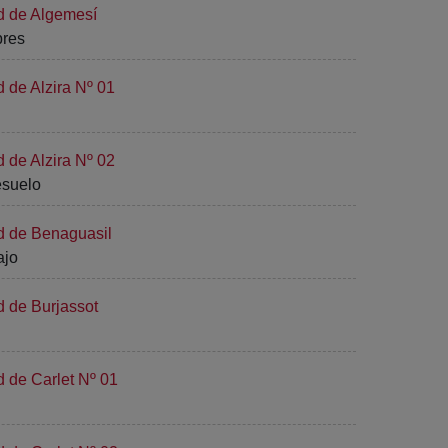
d de Algemesí
bres
d de Alzira Nº 01
d de Alzira Nº 02
esuelo
d de Benaguasil
ajo
d de Burjassot
d de Carlet Nº 01