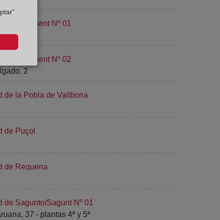
ptar”
d de Picassent Nº 01
d de Picassent Nº 02
lgado, 2
d de la Pobla de Vallbona
d de Puçol
ad de Requena
ad de Sagunto/Sagunt Nº 01
uana, 37 - plantas 4ª y 5ª