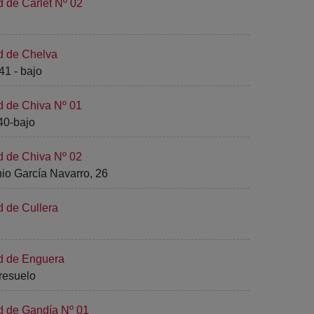
d de Carlet Nº 02
d de Chelva
41 - bajo
d de Chiva Nº 01
40-bajo
d de Chiva Nº 02
io García Navarro, 26
d de Cullera
ad de Enguera
tresuelo
d de Gandía Nº 01