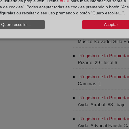
do usuario da propia web. Preme
AQUÍ
para máis información sobre a
ica de cookies”. Podes aceptar todas as cookies premendo o botón “Ace
figuralas ou rexeitar o seu uso premendo o botón “Quero escoller...”.
Registro de la Propieda
Avda. del Norte 31, bajo
Quero escoller...
Aceptar
Registro de la Propieda
Músico Salvador Silla Fo
Registro de la Propieda
Pizarro, 29 - local 6
Registro de la Propieda
Caminas, 1
Registro de la Propied
Avda. Arrabal, 88 - bajo
Registro de la Propied
Avda. Advocat Fausto Car