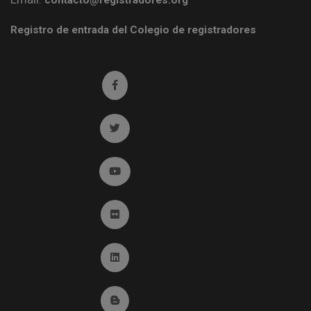
contacto@registradores.org
Registro de entrada del Colegio de registradores
Ir a facebook (abre en ventana nueva)
Ir a twitter (abre en ventana nueva)
Ir a YouTube (abre en ventana nueva)
Ir a Flickr (abre en ventana nueva)
Ir a Linkedin (abre en ventana nueva)
Ir al Blog (abre en ventana nueva)