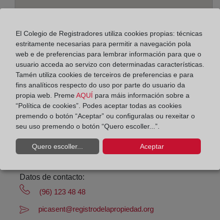
El Colegio de Registradores utiliza cookies propias: técnicas
estritamente necesarias para permitir a navegación pola
Enderezo:
web e de preferencias para lembrar información para que o
usuario acceda ao servizo con determinadas características.
Avda. del Norte 31, bajo, 46220
Tamén utiliza cookies de terceiros de preferencias e para
fins analíticos respecto do uso por parte do usuario da
Horario:
propia web. Preme
AQUÍ
para máis información sobre a
“Política de cookies”. Podes aceptar todas as cookies
De lunes a viernes de 09:00 a 17:00 horas
premendo o botón “Aceptar” ou configuralas ou rexeitar o
Agosto: De lunes a viernes de 09:00 a 14:00 horas
seu uso premendo o botón “Quero escoller...”.
Los días 24 y 31 de diciembre de 09:00 a 14:00
Quero escoller...
Aceptar
horas
Datos de contacto:
(96) 123 48 48
picasent@registrodelapropiedad.org