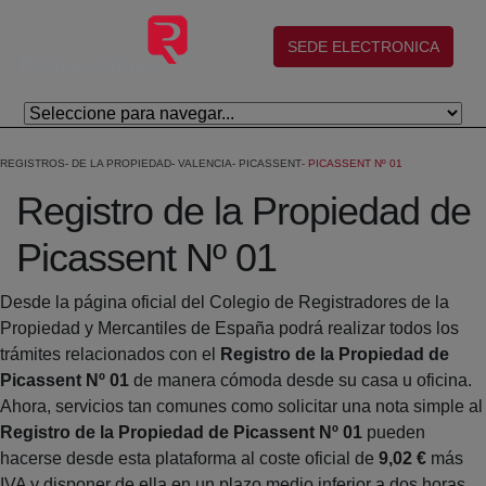
Skip to Main Content
(abre en nueva ventana)
SEDE ELECTRONICA
REGISTROS
DE LA PROPIEDAD
VALENCIA
PICASSENT
PICASSENT Nº 01
Registro de la Propiedad de
Picassent Nº 01
Desde la página oficial del Colegio de Registradores de la
Propiedad y Mercantiles de España podrá realizar todos los
trámites relacionados con el
Registro de la Propiedad de
Picassent Nº 01
de manera cómoda desde su casa u oficina.
Ahora, servicios tan comunes como solicitar una nota simple al
Registro de la Propiedad de Picassent Nº 01
pueden
hacerse desde esta plataforma al coste oficial de
9,02 €
más
IVA y disponer de ella en un plazo medio inferior a dos horas.