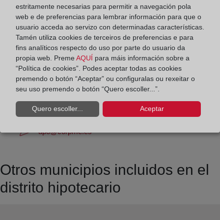
Los días 24 y 31 de diciembre de 09:00 a 14:00
estritamente necesarias para permitir a navegación pola
horas
web e de preferencias para lembrar información para que o
usuario acceda ao servizo con determinadas características.
Tamén utiliza cookies de terceiros de preferencias e para
Datos de contacto:
fins analíticos respecto do uso por parte do usuario da
(96) 268 14 94
propia web. Preme
AQUÍ
para máis información sobre a
“Política de cookies”. Podes aceptar todas as cookies
sagunto2@registrodelapropiedad.org
premendo o botón “Aceptar” ou configuralas ou rexeitar o
Datos del Registrador:
seu uso premendo o botón “Quero escoller...”.
María Teresa López Alfonso
Quero escoller...
Aceptar
Delegado de Protección de Datos:
dpo@corpme.es
Otros municipios incluidos en el
distrito hipotecario