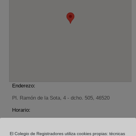
Enderezo:
Pl. Ramón de la Sota, 4 - dcho. 505, 46520
Horario:
De lunes a viernes de 09:00 a 17:00 horas
Agosto: De lunes a viernes de 09:00 a 14:00 horas
El Colegio de Registradores utiliza cookies propias: técnicas