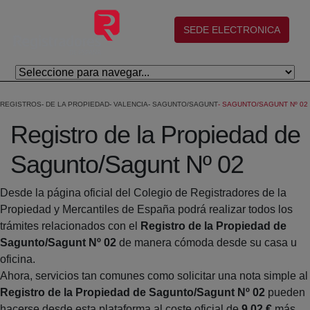
Skip to Main Content
(abre en nueva ventana)
SEDE ELECTRONICA
REGISTROS
DE LA PROPIEDAD
VALENCIA
SAGUNTO/SAGUNT
SAGUNTO/SAGUNT Nº 02
Registro de la Propiedad de
Sagunto/Sagunt Nº 02
Desde la página oficial del Colegio de Registradores de la
Propiedad y Mercantiles de España podrá realizar todos los
trámites relacionados con el
Registro de la Propiedad de
Sagunto/Sagunt Nº 02
de manera cómoda desde su casa u
oficina.
Ahora, servicios tan comunes como solicitar una nota simple al
Registro de la Propiedad de Sagunto/Sagunt Nº 02
pueden
hacerse desde esta plataforma al coste oficial de
9,02 €
más