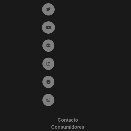
Ir a twitter (abre en ventana nueva)
Ir a YouTube (abre en ventana nueva)
Ir a Flickr (abre en ventana nueva)
Ir a Linkedin (abre en ventana nueva)
Ir al Blog (abre en ventana nueva)
Ir a Instagram (abre en ventana nueva)
Contacto
Consumidores