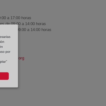
9:00 a 17:00 horas
nes de 09:00 a 14:00 horas
iembre de 09:00 a 14:00 horas
esarias
ión
én
 uso por
propiedad.org
ptar”
his
e Datos: