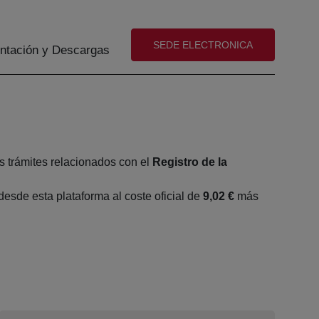
(abre en nueva ventana)
SEDE ELECTRONICA
tación y Descargas
s trámites relacionados con el
Registro de la
sde esta plataforma al coste oficial de
9,02 €
más