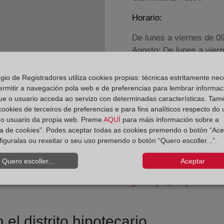
Horario:
De lunes a viernes de 0
Agosto: De lunes a vier
Los días 24 y 31 de dic
egio de Registradores utiliza cookies propias: técnicas estritamente nec
ermitir a navegación pola web e de preferencias para lembrar informac
Datos de contacto:
ue o usuario acceda ao servizo con determinadas características. Tam
96 146 40 94
 cookies de terceiros de preferencias e para fins analíticos respecto do
do usuario da propia web. Preme
AQUÍ
para máis información sobre a
puzol@registrodela
ica de cookies”. Podes aceptar todas as cookies premendo o botón “Ace
Datos del Registrador:
figuralas ou rexeitar o seu uso premendo o botón “Quero escoller...”.
Susana Abad Sanc
Quero escoller...
Aceptar
Delegado de Protección d
dpo@corpme.es
el distrito hipotecario