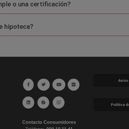
ple o una certificación?
e hipoteca?
Aviso
Ir a facebook (abre en ventana nueva)
Ir a twitter (abre en ventana nueva)
Ir a YouTube (abre en ventana nuev
Ir a Flickr (abre en ventana 
Ir a Linkedin (abre en ventana nueva)
Ir al Blog (abre en ventana nueva)
Ir a Instagram (abre en ventana nue
Política 
Contacto Consumidores