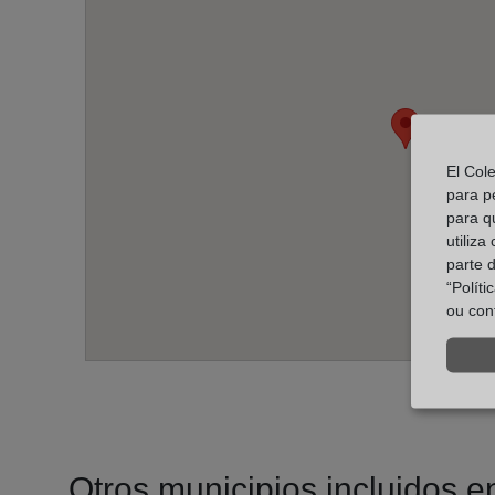
El Col
para p
para q
utiliza
parte 
“Polít
ou con
Otros municipios incluidos en 