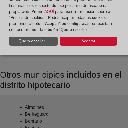
Datos de contacto:
fins analíticos respecto do uso por parte do usuario da
(96) 287 21 93
propia web. Preme
AQUÍ
para máis información sobre a
“Política de cookies”. Podes aceptar todas as cookies
gandia2@registrodelapropiedad.org
premendo o botón “Aceptar” ou configuralas ou rexeitar o
Datos del Registrador:
seu uso premendo o botón “Quero escoller...”.
Mercedes Vallet Ribera
Quero escoller...
Aceptar
Delegado de Protección de Datos:
dpo@corpme.es
Otros municipios incluidos en el
distrito hipotecario
Almoines
Bellreguard
Beniarjo
Benifla