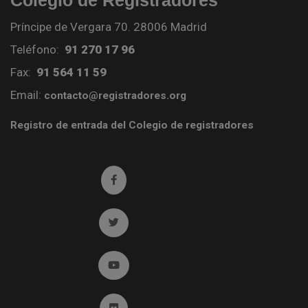
Colegio de Registradores
Príncipe de Vergara 70. 28006 Madrid
Teléfono:
91 270 17 96
Fax:
91 564 11 59
Email:
contacto@registradores.org
Registro de entrada del Colegio de registradores
Ir a facebook (abre en ventana nueva)
Ir a twitter (abre en ventana nueva)
Ir a YouTube (abre en ventana nueva)
Ir a Flickr (abre en ventana nueva)