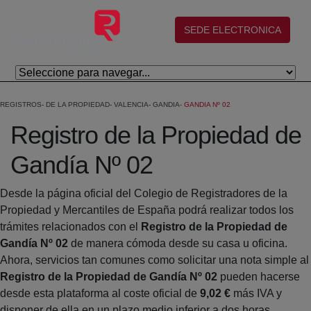
Skip to Main Content
(abre en nueva ventana)
SEDE ELECTRONICA
REGISTROS
DE LA PROPIEDAD
VALENCIA
GANDIA
GANDIA Nº 02
Registro de la Propiedad de
Gandía Nº 02
Desde la página oficial del Colegio de Registradores de la
Propiedad y Mercantiles de España podrá realizar todos los
trámites relacionados con el
Registro de la Propiedad de
Gandía Nº 02
de manera cómoda desde su casa u oficina.
Ahora, servicios tan comunes como solicitar una nota simple al
Registro de la Propiedad de Gandía Nº 02
pueden hacerse
desde esta plataforma al coste oficial de
9,02 €
más IVA y
disponer de ella en un plazo medio inferior a dos horas.