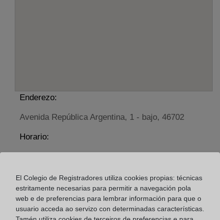
Enderezo:
Avenida República Argentina, 1 - bajo, 46702
Horario:
De lunes a viernes de 09:00 a 17:00 horas
Agosto: De lunes a viernes de 09:00 a 14:00 horas
El Colegio de Registradores utiliza cookies propias: técnicas
Los días 24 y 31 de diciembre de 09:00 a 14:00
estritamente necesarias para permitir a navegación pola
horas
web e de preferencias para lembrar información para que o
usuario acceda ao servizo con determinadas características.
Tamén utiliza cookies de terceiros de preferencias e para