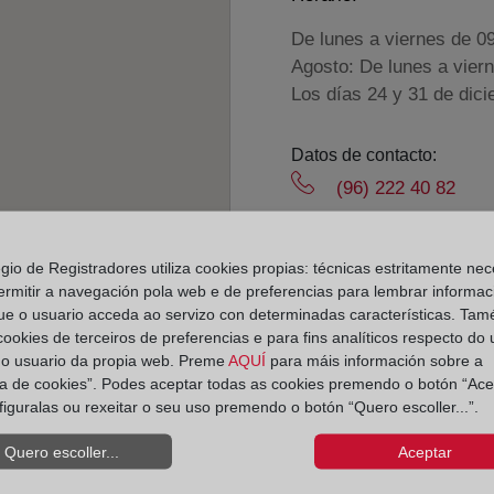
De lunes a viernes de 0
Agosto: De lunes a vier
Los días 24 y 31 de dic
Datos de contacto:
(96) 222 40 82
enguera@registrod
Datos del Registrador:
egio de Registradores utiliza cookies propias: técnicas estritamente nec
María Paz Cucarell
ermitir a navegación pola web e de preferencias para lembrar informac
ue o usuario acceda ao servizo con determinadas características. Tam
Delegado de Protección d
 cookies de terceiros de preferencias e para fins analíticos respecto do
dpo@corpme.es
do usuario da propia web. Preme
AQUÍ
para máis información sobre a
ica de cookies”. Podes aceptar todas as cookies premendo o botón “Ace
figuralas ou rexeitar o seu uso premendo o botón “Quero escoller...”.
el distrito hipotecario
Quero escoller...
Aceptar