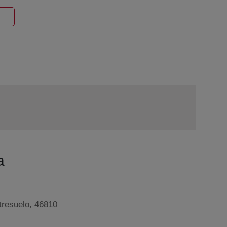
entana nueva
a
ntresuelo, 46810