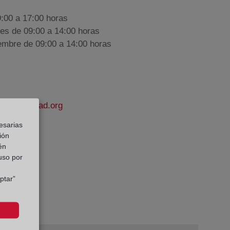
9:00 a 17:00 horas
nes de 09:00 a 14:00 horas
iembre de 09:00 a 14:00 horas
elapropiedad.org
esarias
a Ferri
ión
én
e Datos:
 uso por
ptar”