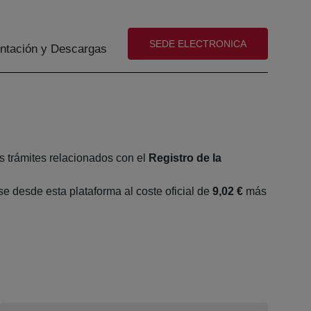
(abre en nueva ventana)
SEDE ELECTRONICA
tación y Descargas
s trámites relacionados con el
Registro de la
 desde esta plataforma al coste oficial de
9,02 €
más