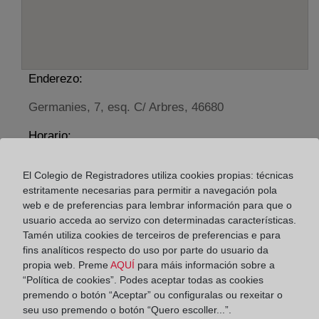
Enderezo:
Germanies, 7, esq. C/ Arbres, 46680
Horario:
De lunes a viernes de 09:00 a 17:00 horas
El Colegio de Registradores utiliza cookies propias: técnicas
Agosto: De lunes a viernes de 09:00 a 14:00 horas
estritamente necesarias para permitir a navegación pola
Los días 24 y 31 de diciembre de 09:00 a 14:00
web e de preferencias para lembrar información para que o
horas
usuario acceda ao servizo con determinadas características.
Tamén utiliza cookies de terceiros de preferencias e para
fins analíticos respecto do uso por parte do usuario da
Datos de contacto:
propia web. Preme
AQUÍ
para máis información sobre a
(96) 242 55 27
“Política de cookies”. Podes aceptar todas as cookies
premendo o botón “Aceptar” ou configuralas ou rexeitar o
algemesi@registrodelapropiedad.org
seu uso premendo o botón “Quero escoller...”.