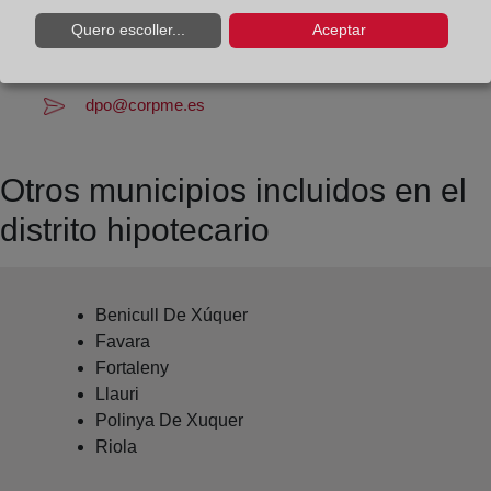
Datos del Registrador:
Quero escoller...
Aceptar
María Lorena Santamaría Ara
Delegado de Protección de Datos:
dpo@corpme.es
Otros municipios incluidos en el
distrito hipotecario
Benicull De Xúquer
Favara
Fortaleny
Llauri
Polinya De Xuquer
Riola