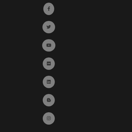
Ir a facebook (abre en ventana nueva)
Ir a twitter (abre en ventana nueva)
Ir a YouTube (abre en ventana nueva)
Ir a Flickr (abre en ventana nueva)
Ir a Linkedin (abre en ventana nueva)
Ir al Blog (abre en ventana nueva)
Ir a Instagram (abre en ventana nueva)