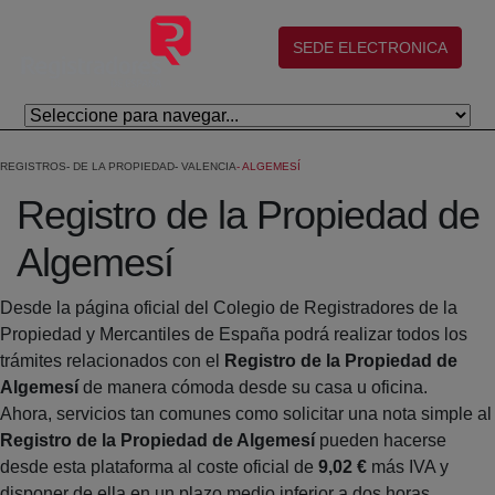
Skip to Main Content
(abre en nueva ventana)
SEDE ELECTRONICA
REGISTROS
DE LA PROPIEDAD
VALENCIA
ALGEMESÍ
Registro de la Propiedad de
Algemesí
Desde la página oficial del Colegio de Registradores de la
Propiedad y Mercantiles de España podrá realizar todos los
trámites relacionados con el
Registro de la Propiedad de
Algemesí
de manera cómoda desde su casa u oficina.
Ahora, servicios tan comunes como solicitar una nota simple al
Registro de la Propiedad de Algemesí
pueden hacerse
desde esta plataforma al coste oficial de
9,02 €
más IVA y
disponer de ella en un plazo medio inferior a dos horas.