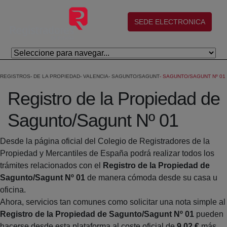
Skip to Main Content
(abre en nueva ventana)
SEDE ELECTRONICA
REGISTROS
DE LA PROPIEDAD
VALENCIA
SAGUNTO/SAGUNT
SAGUNTO/SAGUNT Nº 01
Registro de la Propiedad de
Sagunto/Sagunt Nº 01
Desde la página oficial del Colegio de Registradores de la
Propiedad y Mercantiles de España podrá realizar todos los
trámites relacionados con el
Registro de la Propiedad de
Sagunto/Sagunt Nº 01
de manera cómoda desde su casa u
oficina.
Ahora, servicios tan comunes como solicitar una nota simple al
Registro de la Propiedad de Sagunto/Sagunt Nº 01
pueden
hacerse desde esta plataforma al coste oficial de
9,02 €
más