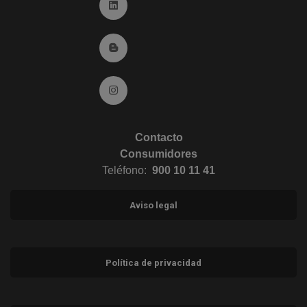
Ir a Linkedin (abre en ventana nueva)
Ir al Blog (abre en ventana nueva)
Ir a Instagram (abre en ventana nueva)
Contacto
Consumidores
Teléfono:
900 10 11 41
Aviso legal
Política de privacidad