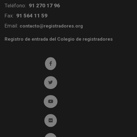
Teléfono:
91 270 17 96
Fax:
91 564 11 59
Email:
contacto@registradores.org
Registro de entrada del Colegio de registradores
Ir a facebook (abre en ventana nueva)
Ir a twitter (abre en ventana nueva)
Ir a YouTube (abre en ventana nueva)
Ir a Flickr (abre en ventana nueva)