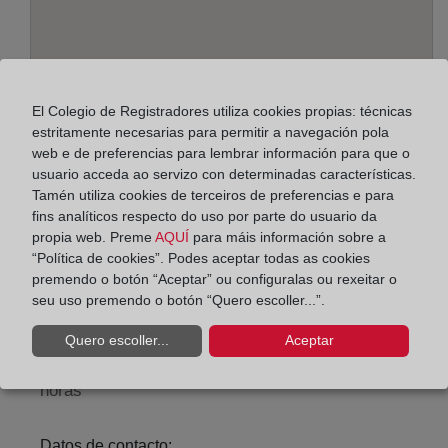
El Colegio de Registradores utiliza cookies propias: técnicas
estritamente necesarias para permitir a navegación pola
web e de preferencias para lembrar información para que o
Enderezo:
usuario acceda ao servizo con determinadas características.
Tamén utiliza cookies de terceiros de preferencias e para
Avda. Advocat Fausto Caruana, 37 - plantas 4ª y 5ª,
fins analíticos respecto do uso por parte do usuario da
46500
propia web. Preme
AQUÍ
para máis información sobre a
“Política de cookies”. Podes aceptar todas as cookies
Horario:
premendo o botón “Aceptar” ou configuralas ou rexeitar o
seu uso premendo o botón “Quero escoller...”.
De lunes a viernes de 09:00 a 17:00 horas
Agosto: De lunes a viernes de 09:00 a 14:00 horas
Quero escoller...
Aceptar
Los días 24 y 31 de diciembre de 09:00 a 14:00
horas
Datos de contacto: