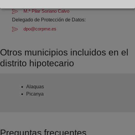
Datos del Registrador:
M.ª Pilar Soriano Calvo
Delegado de Protección de Datos:
dpo@corpme.es
Otros municipios incluidos en el
distrito hipotecario
Alaquas
Picanya
Preguntas frecuentes