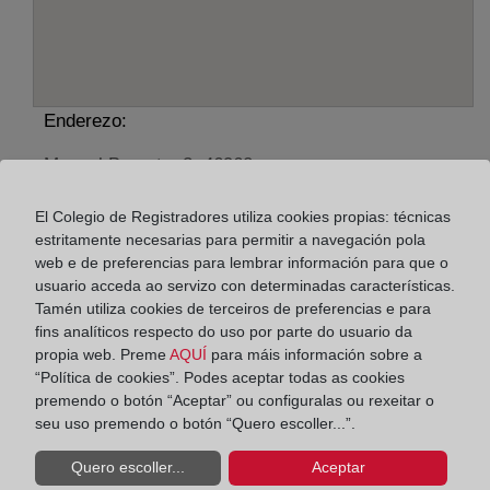
Enderezo:
Manuel Broseta, 2, 46960
Horario:
El Colegio de Registradores utiliza cookies propias: técnicas
estritamente necesarias para permitir a navegación pola
De lunes a viernes de 09:00 a 17:00 horas
web e de preferencias para lembrar información para que o
Agosto: De lunes a viernes de 09:00 a 14:00 horas
usuario acceda ao servizo con determinadas características.
Los días 24 y 31 de diciembre de 09:00 a 14:00
Tamén utiliza cookies de terceiros de preferencias e para
fins analíticos respecto do uso por parte do usuario da
horas
propia web. Preme
AQUÍ
para máis información sobre a
“Política de cookies”. Podes aceptar todas as cookies
Datos de contacto:
premendo o botón “Aceptar” ou configuralas ou rexeitar o
seu uso premendo o botón “Quero escoller...”.
(96) 150 82 89
aldaya@registrodelapropiedad.org
Quero escoller...
Aceptar