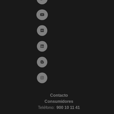
Ir a YouTube (abre en ventana nueva)
Ir a Flickr (abre en ventana nueva)
Ir a Linkedin (abre en ventana nueva)
Ir al Blog (abre en ventana nueva)
Ir a Instagram (abre en ventana nueva)
Contacto
Consumidores
Teléfono:
900 10 11 41