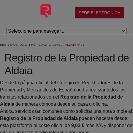
Skip to Main Content
(abre en nueva ventana)
SEDE ELECTRONICA
REGISTROS
DE LA PROPIEDAD
VALENCIA
ALDAIA Nº 01
Registro de la Propiedad de
Aldaia
Desde la página oficial del Colegio de Registradores de la
Propiedad y Mercantiles de España podrá realizar todos los
trámites relacionados con el
Registro de la Propiedad de
Aldaia
de manera cómoda desde su casa u oficina.
Ahora, servicios tan comunes como solicitar una nota simple al
Registro de la Propiedad de Aldaia
pueden hacerse desde
esta plataforma al coste oficial de
9,02 €
más IVA y disponer de
ella en un plazo medio inferior a dos horas.