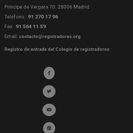
Príncipe de Vergara 70. 28006 Madrid
Teléfono:
91 270 17 96
Fax:
91 564 11 59
Email:
contacto@registradores.org
Registro de entrada del Colegio de registradores
Ir a facebook (abre en ventana nueva)
Ir a twitter (abre en ventana nueva)
Ir a YouTube (abre en ventana nueva)
Ir a Flickr (abre en ventana nueva)