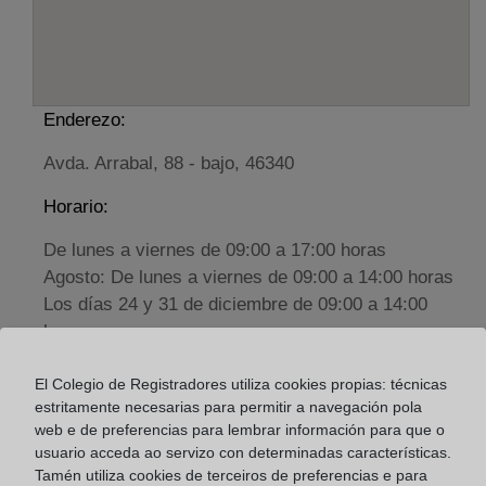
Enderezo:
Avda. Arrabal, 88 - bajo, 46340
Horario:
De lunes a viernes de 09:00 a 17:00 horas
Agosto: De lunes a viernes de 09:00 a 14:00 horas
Los días 24 y 31 de diciembre de 09:00 a 14:00
horas
El Colegio de Registradores utiliza cookies propias: técnicas
Datos de contacto:
estritamente necesarias para permitir a navegación pola
(96) 230 07 48
web e de preferencias para lembrar información para que o
usuario acceda ao servizo con determinadas características.
requena@registrodelapropiedad.org
Tamén utiliza cookies de terceiros de preferencias e para