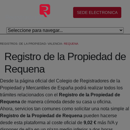
Skip to Main Content
(abre en nueva ventana)
SEDE ELECTRONICA
REGISTROS
DE LA PROPIEDAD
VALENCIA
REQUENA
Registro de la Propiedad de
Requena
Desde la página oficial del Colegio de Registradores de la
Propiedad y Mercantiles de España podrá realizar todos los
trámites relacionados con el
Registro de la Propiedad de
Requena
de manera cómoda desde su casa u oficina.
Ahora, servicios tan comunes como solicitar una nota simple al
Registro de la Propiedad de Requena
pueden hacerse
desde esta plataforma al coste oficial de
9,02 €
más IVA y
disponer de ella en un plazo medio inferior a dos horas.