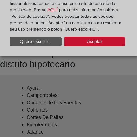
Datos del Registrador:
fins analíticos respecto do uso por parte do usuario da
propia web. Preme
AQUÍ
para máis información sobre a
M.ª del Carmen Miquel Lasso de La Vega
“Política de cookies”. Podes aceptar todas as cookies
Delegado de Protección de Datos:
premendo o botón “Aceptar” ou configuralas ou rexeitar o
dpo@corpme.es
seu uso premendo o botón “Quero escoller...”.
Quero escoller...
Aceptar
Otros municipios incluidos en el
distrito hipotecario
Ayora
Camporrobles
Caudete De Las Fuentes
Cofrentes
Cortes De Pallas
Fuenterrobles
Jalance