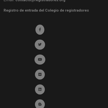
contacto@registradores.org
Registro de entrada del Colegio de registradores
Ir a facebook (abre en ventana nueva)
Ir a twitter (abre en ventana nueva)
Ir a YouTube (abre en ventana nueva)
Ir a Flickr (abre en ventana nueva)
Ir a Linkedin (abre en ventana nueva)
Ir al Blog (abre en ventana nueva)