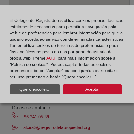
El Colegio de Registradores utiliza cookies propias: técnicas
estritamente necesarias para permitir a navegación pola
Enderezo:
web e de preferencias para lembrar información para que o
usuario acceda ao servizo con determinadas características.
Plaza del Reino, 7 - entresuelo, 46600
Tamén utiliza cookies de terceiros de preferencias e para
fins analíticos respecto do uso por parte do usuario da
Horario:
propia web. Preme
AQUÍ
para máis información sobre a
“Política de cookies”. Podes aceptar todas as cookies
De lunes a viernes de 09:00 a 17:00 horas
premendo o botón “Aceptar” ou configuralas ou rexeitar o
Agosto: De lunes a viernes de 09:00 a 14:00 horas
seu uso premendo o botón “Quero escoller...”.
Los días 24 y 31 de diciembre de 09:00 a 14:00
Quero escoller...
Aceptar
horas
Datos de contacto:
96 241 05 39
alcira2@registrodelapropiedad.org