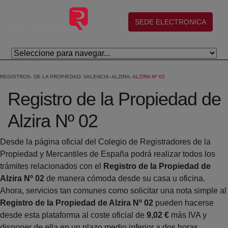
Skip to Main Content
(abre en nueva ventana)
SEDE ELECTRONICA
REGISTROS
DE LA PROPIEDAD
VALENCIA
ALZIRA
ALZIRA Nº 02
Registro de la Propiedad de
Alzira Nº 02
Desde la página oficial del Colegio de Registradores de la
Propiedad y Mercantiles de España podrá realizar todos los
trámites relacionados con el
Registro de la Propiedad de
Alzira Nº 02
de manera cómoda desde su casa u oficina.
Ahora, servicios tan comunes como solicitar una nota simple al
Registro de la Propiedad de Alzira Nº 02
pueden hacerse
desde esta plataforma al coste oficial de
9,02 €
más IVA y
disponer de ella en un plazo medio inferior a dos horas.