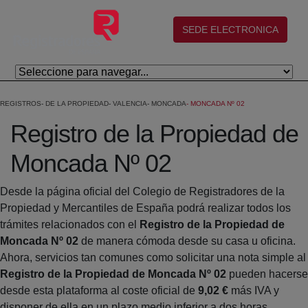
Skip to Main Content
(abre en nueva ventana)
SEDE ELECTRONICA
REGISTROS
DE LA PROPIEDAD
VALENCIA
MONCADA
MONCADA Nº 02
Registro de la Propiedad de
Moncada Nº 02
Desde la página oficial del Colegio de Registradores de la
Propiedad y Mercantiles de España podrá realizar todos los
trámites relacionados con el
Registro de la Propiedad de
Moncada Nº 02
de manera cómoda desde su casa u oficina.
Ahora, servicios tan comunes como solicitar una nota simple al
Registro de la Propiedad de Moncada Nº 02
pueden hacerse
desde esta plataforma al coste oficial de
9,02 €
más IVA y
disponer de ella en un plazo medio inferior a dos horas.