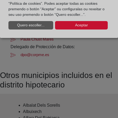
“Política de cookies”. Podes aceptar todas as cookies
Datos de contacto:
premendo o botón “Aceptar” ou configuralas ou rexeitar o
96 139 36 49
seu uso premendo o botón “Quero escoller...”.
moncada2@registrodelapropiedad.org
Quero escoller...
Aceptar
Datos del Registrador:
Paula Chust Mares
Delegado de Protección de Datos:
dpo@corpme.es
Otros municipios incluidos en el
distrito hipotecario
Albalat Dels Sorells
Albuixech
Alfara Del Patriarca