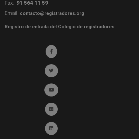
Fax:
91 564 11 59
Email:
contacto@registradores.org
Registro de entrada del Colegio de registradores
Ir a facebook (abre en ventana nueva)
Ir a twitter (abre en ventana nueva)
Ir a YouTube (abre en ventana nueva)
Ir a Flickr (abre en ventana nueva)
Ir a Linkedin (abre en ventana nueva)