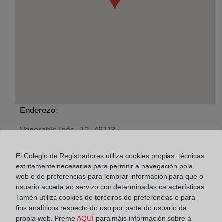
Enderezo:
Venerable Inés, 12, 46113
Horario:
El Colegio de Registradores utiliza cookies propias: técnicas
estritamente necesarias para permitir a navegación pola
De lunes a viernes de 09:00 a 17:00 horas
web e de preferencias para lembrar información para que o
Agosto: De lunes a viernes de 09:00 a 14:00 horas
usuario acceda ao servizo con determinadas características.
Los días 24 y 31 de diciembre de 09:00 a 14:00
Tamén utiliza cookies de terceiros de preferencias e para
horas
fins analíticos respecto do uso por parte do usuario da
propia web. Preme
AQUÍ
para máis información sobre a