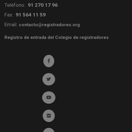
Teléfono:
91 270 17 96
Fax:
91 564 11 59
Email:
contacto@registradores.org
Registro de entrada del Colegio de registradores
Ir a facebook (abre en ventana nueva)
Ir a twitter (abre en ventana nueva)
Ir a YouTube (abre en ventana nueva)
Ir a Flickr (abre en ventana nueva)