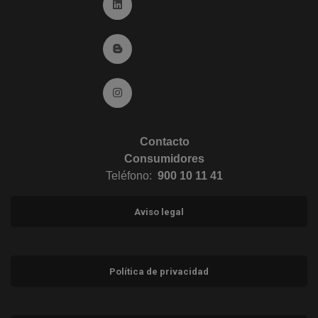
Ir a Linkedin (abre en ventana nueva)
Ir al Blog (abre en ventana nueva)
Ir a Instagram (abre en ventana nueva)
Contacto
Consumidores
Teléfono:
900 10 11 41
Aviso legal
Política de privacidad