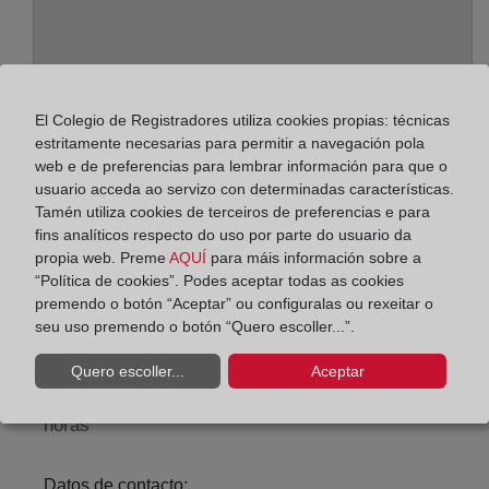
El Colegio de Registradores utiliza cookies propias: técnicas
estritamente necesarias para permitir a navegación pola
web e de preferencias para lembrar información para que o
usuario acceda ao servizo con determinadas características.
Enderezo:
Tamén utiliza cookies de terceiros de preferencias e para
fins analíticos respecto do uso por parte do usuario da
Valencia, 14, 46760
propia web. Preme
AQUÍ
para máis información sobre a
“Política de cookies”. Podes aceptar todas as cookies
Horario:
premendo o botón “Aceptar” ou configuralas ou rexeitar o
seu uso premendo o botón “Quero escoller...”.
De lunes a viernes de 09:00 a 17:00 horas
Agosto: De lunes a viernes de 09:00 a 14:00 horas
Quero escoller...
Aceptar
Los días 24 y 31 de diciembre de 09:00 a 14:00
horas
Datos de contacto: