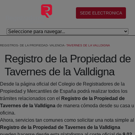
Skip to Main Content
(abre en nueva ventana)
SEDE ELECTRONICA
REGISTROS
DE LA PROPIEDAD
VALENCIA
TAVERNES DE LA VALLDIGNA
Registro de la Propiedad de
Tavernes de la Valldigna
Desde la página oficial del Colegio de Registradores de la
Propiedad y Mercantiles de España podrá realizar todos los
trámites relacionados con el
Registro de la Propiedad de
Tavernes de la Valldigna
de manera cómoda desde su casa u
oficina.
Ahora, servicios tan comunes como solicitar una nota simple al
Registro de la Propiedad de Tavernes de la Valldigna
pueden hacerse desde esta plataforma al coste oficial de
9,02