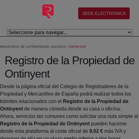
Skip to Main Content
(abre en nueva ventana)
SEDE ELECTRONICA
REGISTROS
DE LA PROPIEDAD
VALENCIA
ONTINYENT
Registro de la Propiedad de
Ontinyent
Desde la página oficial del Colegio de Registradores de la
Propiedad y Mercantiles de España podrá realizar todos los
trámites relacionados con el
Registro de la Propiedad de
Ontinyent
de manera cómoda desde su casa u oficina.
Ahora, servicios tan comunes como solicitar una nota simple al
Registro de la Propiedad de Ontinyent
pueden hacerse
desde esta plataforma al coste oficial de
9,02 €
más IVA y
disponer de ella en un plazo medio inferior a dos horas.