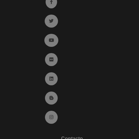
Ir a facebook (abre en ventana nueva)
Ir a twitter (abre en ventana nueva)
Ir a YouTube (abre en ventana nueva)
Ir a Flickr (abre en ventana nueva)
Ir a Linkedin (abre en ventana nueva)
Ir al Blog (abre en ventana nueva)
Ir a Instagram (abre en ventana nueva)
Contacto