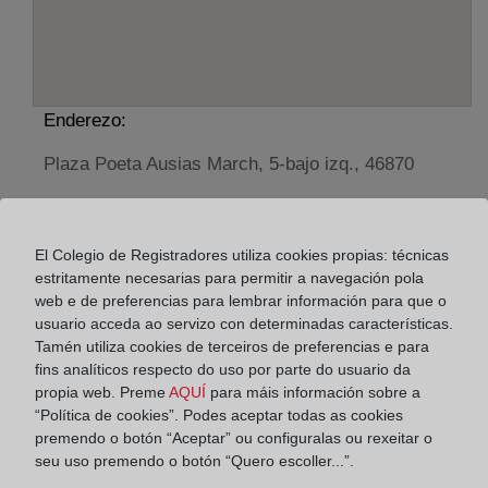
Enderezo:
Plaza Poeta Ausias March, 5-bajo izq., 46870
Horario:
De lunes a viernes de 09:00 a 17:00 horas
El Colegio de Registradores utiliza cookies propias: técnicas
Agosto: De lunes a viernes de 09:00 a 14:00 horas
estritamente necesarias para permitir a navegación pola
web e de preferencias para lembrar información para que o
Los días 24 y 31 de diciembre de 09:00 a 14:00
usuario acceda ao servizo con determinadas características.
horas
Tamén utiliza cookies de terceiros de preferencias e para
fins analíticos respecto do uso por parte do usuario da
Datos de contacto:
propia web. Preme
AQUÍ
para máis información sobre a
“Política de cookies”. Podes aceptar todas as cookies
(96) 238 05 26
premendo o botón “Aceptar” ou configuralas ou rexeitar o
seu uso premendo o botón “Quero escoller...”.
onteniente@registrodelapropiedad.org