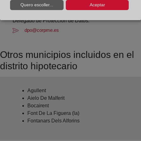
Datos del Registrador:
Quero escoller...
Aceptar
Gema Reig Palmero
Delegado de Protección de Datos:
dpo@corpme.es
Otros municipios incluidos en el
distrito hipotecario
Agullent
Aielo De Malferit
Bocairent
Font De La Figuera (la)
Fontanars Dels Alforins